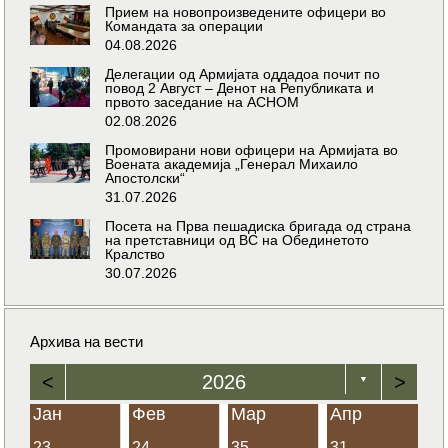
Прием на новопроизведените офицери во
Командата за операции
04.08.2026
Делегации од Армијата оддадоа почит по
повод 2 Август – Денот на Републиката и
првото заседание на АСНОМ
02.08.2026
Промовирани нови офицери на Армијата во
Воената академија „Генерал Михаило
Апостолски“
31.07.2026
Посета на Прва пешадиска бригада од страна
на претставници од ВС на Обединетото
Кралство
30.07.2026
Архива на вести
<
2026
>
▼
Јан
Фев
Мар
Апр
23
24
35
31