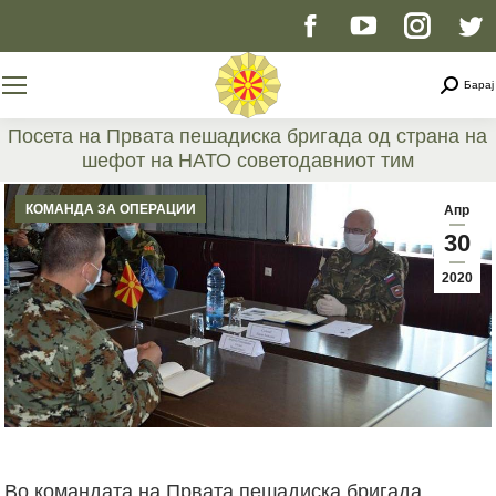
Facebook
YouTube
Instag
T
page
page
page
p
Searc
Барај
opens
opens
opens
o
Посета на Првата пешадиска бригада од страна на
шефот на НАТО советодавниот тим
in
in
in
i
You are here:
КОМАНДА ЗА ОПЕРАЦИИ
Апр
new
new
new
n
30
2020
window
window
windo
w
Во командата на Првата пешадиска бригада