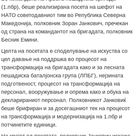
(1.пбр), беше реализирана посета на шефот на
НАТО советодавниот тим во Република Северна
Македонија, полковник Зоран Јанкович, пречекан
од страна на командантот на бригадата, полковник
Бесник Емини.
Целта на посетата е споделување на искуства со
цел давање на поддршка во процесот на
трансформација на бригадата како и за лесната
пешадиска баталјонска група (ЛПБГ), нејзината
подготвеност, процесот на трансформација на
персонал, вооружување и опрема како и обука на
декларираниот персонал. Полковникот Јанковиќ
беше брифиран и за досегашниот тек на процесот
на трансформација и модернизација на 1.пбр и
потчинетите единици.
На крајот од посетата, полковник Јанкович искажа