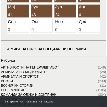
Мај
Јун
Јул
Авг
41
43
24
4
Сеп
Окт
Ное
Дек
0
0
0
0
АРХИВА НА ПОЛК ЗА СПЕЦИЈАЛНИ ОПЕРАЦИИ
Рубрики
АКТИВНОСТИ НА ГЕНЕРАЛШТАБОТ
(146)
АРМИЈАТА ВО МЕДИУМИТЕ
(28)
АРМИЈАТА И СПОРТОТ
(42)
ВЕЖБИ
(230)
ВОЈНИЧКИ СТОРИИ
(11)
ГЕНЕРАЛШТАБ
(1185)
КОМАНДА ЗА ОБУКА И ДОКТРИНИ
(334)
КОМАНДА ЗА ОПЕРАЦИИ
(1422)
За време на посетата на нашата
ЛОГИСТИЧКА БАЗА
(64)