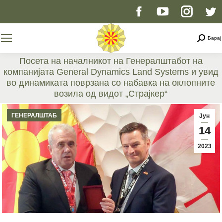
Facebook
YouTube
Instag
T
page
page
page
p
Searc
Барај
opens
opens
opens
o
Посета на началникот на Генералштабот на
компанијата General Dynamics Land Systems и увид
in
in
in
i
во динамиката поврзана со набавка на оклопните
возила од видот „Страјкер“
new
new
new
n
You are here:
ГЕНЕРАЛШТАБ
Јун
window
window
windo
w
14
2023