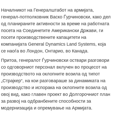
Началникот на Генералштабот на армијата,
генерал-потполковник Васко Ѓурчиновски, како дел
од планираните активности за време на работната
посета на Соединетите Американски Држави, ги
посети производствените капацитети на
компанијата General Dynamics Land Systems, која
се наоѓа во Лондон, Онтарио, во Канада.
Притоа, генералот Ѓурчиновски оствари разговори
со одговорниот персонал вклучен во процесот на
производството на оклопните возила од типот
„Страјкер“, на кои разговараше за динамиката на
производство и испорака на оклопните возила од
овој вид, како главен проект во Долгорочниот план
за развој на одбранбените способности за
модернизација и опремување на Армијата.