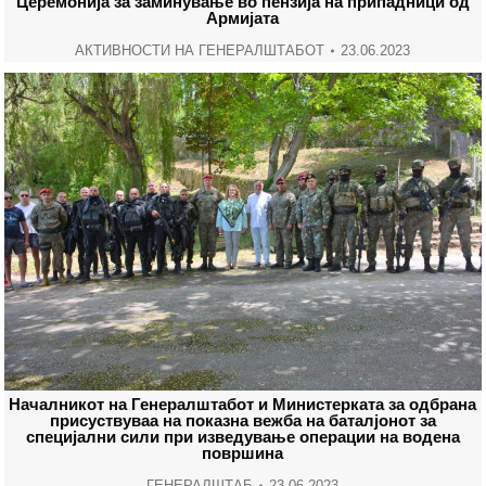
Церемонија за заминување во пензија на припадници од
Армијата
АКТИВНОСТИ НА ГЕНЕРАЛШТАБОТ
23.06.2023
Началникот на Генералштабот и Министерката за одбрана
присуствуваа на показна вежба на баталјонот за
специјални сили при изведување операции на водена
површина
ГЕНЕРАЛШТАБ
23.06.2023