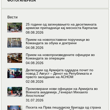
ФОТОГАЛЕРИЈА
Вести
25 години од загинувањето на десетмината
армиски припадници кај месноста Карпалак
08.08.2026
Прием на новопоставени поручници во
Командата за обука и доктрини
04.08.2026
Прием на новопроизведените офицери во
Командата за операции
04.08.2026
Делегации од Армијата оддадоа почит по
повод 2 Август – Денот на Републиката и
првото заседание на АСНОМ
02.08.2026
Промовирани нови офицери на Армијата во
Воената академија „Генерал Михаило
Апостолски“
31.07.2026
Посета на Прва пешадиска бригада од страна