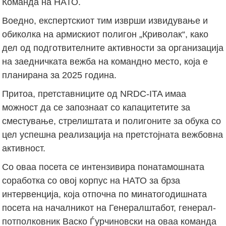
Команда на НАТО.
Воедно, експертскиот тим изврши извидување и
обиколка на армискиот полигон „Криволак“, како
дел од подготвителните активности за организација
на заедничката вежба на командно место, која е
планирана за 2025 година.
Притоа, претставниците од NRDC-ITA имаа
можност да се запознаат со капацитетите за
сместување, стрелиштата и полигоните за обука со
цел успешна реализација на претстојната вежбовна
активност.
Со оваа посета се интензивира понатамошната
соработка со овој корпус на НАТО за брза
интервенција, која отпочна по минатогодишната
посета на началникот на Генералштабот, генерал-
потполковник Васко Ѓурчиновски на оваа команда