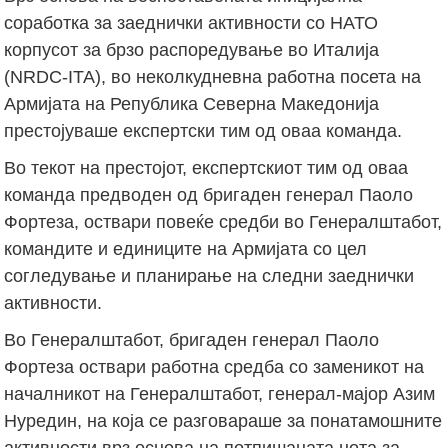
соработка за заеднички активности со НАТО
корпусот за брзо распоредување во Италија
(NRDC-ITA), во неколкудневна работна посета на
Армијата на Република Северна Македонија
престојуваше експертски тим од оваа команда.
Во текот на престојот, експертскиот тим од оваа
команда предводен од бригаден генерал Паоло
Фортеза, оствари повеќе средби во Генералштабот,
командите и единиците на Армијата со цел
согледување и планирање на следни заеднички
активности.
Во Генералштабот, бригаден генерал Паоло
Фортеза оствари работна средба со заменикот на
началникот на Генералштабот, генерал-мајор Азим
Нуредин, на која се разговараше за понатамошните
активности врз основа на потпишаната нота за