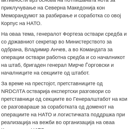
приклучување на Северна Македонија кон
Меморандумот за разбирање и соработка со овој
Корпус на НАТО.
На оваа тема, генералот Фортеза оствари средба и
со државниот секретар во Министерството за
одбрана, Владимир Анчев, а во Командата за
операции оствари работна средба и со началникот
на штаб, бригаден генерал Мирче Ѓорговски и
началниците на секциите од штабот.
За време на престојот, претставниците од
NRDC/ITA остварија експертски разговори со
претставници од секциите во Генералштабот на кои
се разговараше за соработката од доменот на
операциите на НАТО и логистичката поддршка при
реализација на вежби во организација на оваа