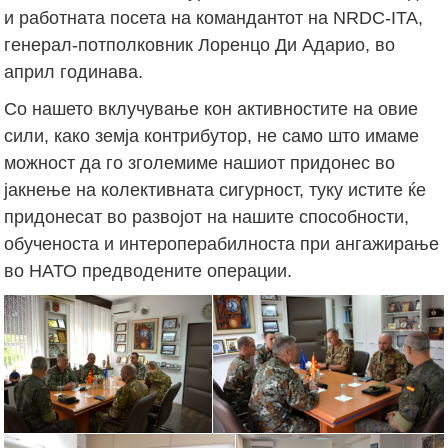
и работната посета на командантот на NRDC-ITA,
генерал-потполковник Лоренцо Ди Адарио, во
април годинава.
Со нашето вклучување кон активностите на овие
сили, како земја контрибутор, не само што имаме
можност да го зголемиме нашиот придонес во
јакнење на колективната сигурност, туку истите ќе
придонесат во развојот на нашите способности,
обученоста и интероперабилноста при ангажирање
во НАТО предводените операции.