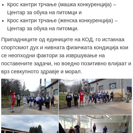
Крос кантри трчање (машка конкуренција) –
Центар за обука на питомци и
Крос кантри трчање (женска конкуренција) –
Центар за обука на питомци.
Припадниците од единиците на КОД, го истакнаа
спортскиот дух и нивната физичката кондиција кои
се неопходни фактори за извршување на
поставените задачи, но воедно позитивно влијаат и
врз севкупното здравје и морал.