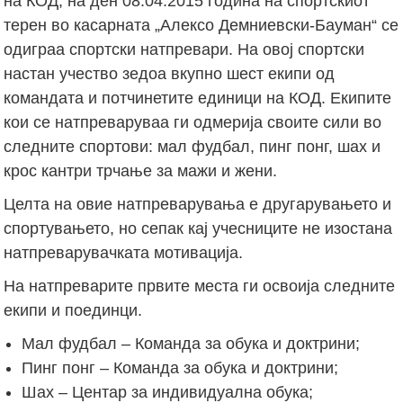
на КОД, на ден 08.04.2015 година на спортскиот
терен во касарната „Алексо Демниевски-Бауман“ се
одиграа спортски натпревари. На овој спортски
настан учество зедоа вкупно шест екипи од
командата и потчинетите единици на КОД. Екипите
кои се натпреваруваа ги одмерија своите сили во
следните спортови: мал фудбал, пинг понг, шах и
крос кантри трчање за мажи и жени.
Целта на овие натпреварувања е другарувањето и
спортувањето, но сепак кај учесниците не изостана
натпреварувачката мотивација.
На натпреварите првите места ги освоија следните
екипи и поединци.
Мал фудбал – Команда за обука и доктрини;
Пинг понг – Команда за обука и доктрини;
Шах – Центар за индивидуална обука;