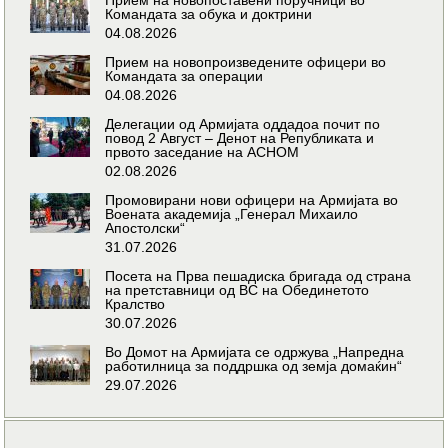
Командата за обука и доктрини
04.08.2026
Прием на новопроизведените офицери во
Командата за операции
04.08.2026
Делегации од Армијата оддадоа почит по
повод 2 Август – Денот на Републиката и
првото заседание на АСНОМ
02.08.2026
Промовирани нови офицери на Армијата во
Воената академија „Генерал Михаило
Апостолски“
31.07.2026
Посета на Прва пешадиска бригада од страна
на претставници од ВС на Обединетото
Кралство
30.07.2026
Во Домот на Армијата се одржува „Напредна
работилница за поддршка од земја домаќин“
29.07.2026