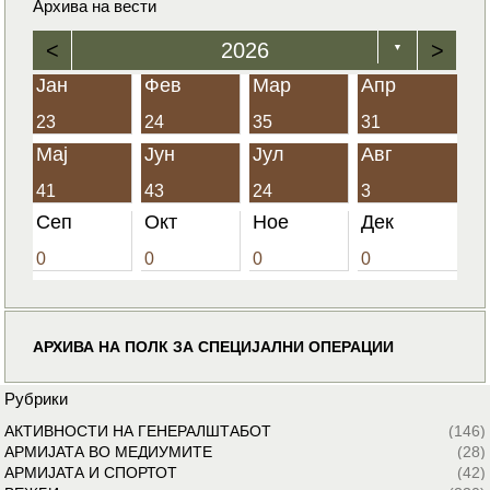
Архива на вести
<
2026
>
▼
Јан
Фев
Мар
Апр
23
24
35
31
Мај
Јун
Јул
Авг
41
43
24
3
Сеп
Окт
Ное
Дек
0
0
0
0
АРХИВА НА ПОЛК ЗА СПЕЦИЈАЛНИ ОПЕРАЦИИ
Рубрики
АКТИВНОСТИ НА ГЕНЕРАЛШТАБОТ
(146)
АРМИЈАТА ВО МЕДИУМИТЕ
(28)
АРМИЈАТА И СПОРТОТ
(42)