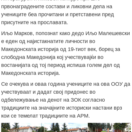
првонаградените состави и ликовни дела на
учениците беа прочитани и претставени пред
присутните на прославата.
Иљо Марков, попознат како дедо Иљо Малешевски
е еден од најистакнатите личности во
Македонската историја од 19-тиот век, борец за
слободна Македонија кој учествувајќи во
востанијата од тој период испиша голем дел од
Македонската историја.
Се очекува и оваа година учениците на ова ООУ да
учествуваат и дадат свој придонес во
одбележување на денот на ЗОК согласно
традициите на значајните историски настани врз
кои се темелат традициите на АРМ.