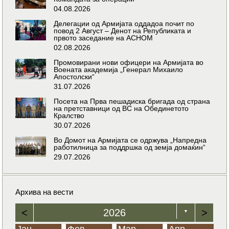
04.08.2026
Делегации од Армијата оддадоа почит по
повод 2 Август – Денот на Републиката и
првото заседание на АСНОМ
02.08.2026
Промовирани нови офицери на Армијата во
Воената академија „Генерал Михаило
Апостолски“
31.07.2026
Посета на Прва пешадиска бригада од страна
на претставници од ВС на Обединетото
Кралство
30.07.2026
Во Домот на Армијата се одржува „Напредна
работилница за поддршка од земја домаќин“
29.07.2026
Архива на вести
<
2026
>
▼
Јан
Фев
Мар
Апр