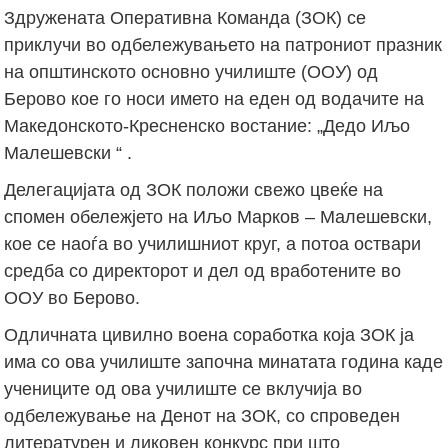
Здружената Оперативна Команда (ЗОК) се
приклучи во одбележувањето на патрониот празник
на општинското основно училиште (ООУ) од
Берово кое го носи името на еден од водачите на
Македонското-Кресненско востание: „Дедо Иљо
Малешевски “ .
Делегацијата од ЗОК положи свежо цвеќе на
спомен обележјето на Иљо Марков – Малешевски,
кое се наоѓа во училишниот круг, а потоа оствари
средба со директорот и дел од вработените во
ООУ во Берово.
Одличната цивилно воена соработка која ЗОК ја
има со ова училиште започна минатата година каде
учениците од ова училиште се вклучија во
одбележување на Денот на ЗОК, со спроведен
литературен и ликовен конкурс при што