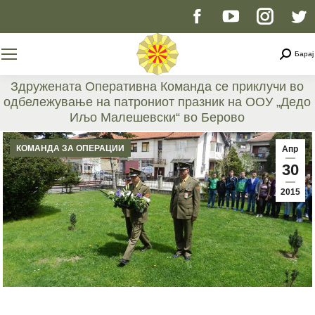
Facebook
YouTube
Instag
T
page
page
page
p
Searc
Барај
opens
opens
opens
o
Здружената Оперативна Команда се приклучи во
одбележување на патрониот празник на ООУ „Дедо
in
in
in
i
Иљо Малешевски“ во Берово
You are here:
new
new
new
n
КОМАНДА ЗА ОПЕРАЦИИ
Апр
30
window
window
windo
w
2015