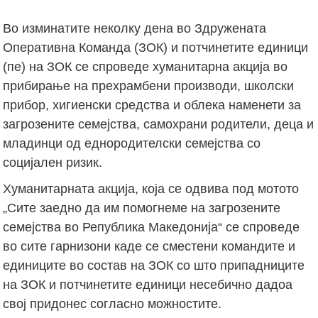
Во изминатите неколку дена во Здружената
Оперативна Команда (ЗОК) и потчинетите единици
(пе) на ЗОК се спроведе хуманитарна акција во
прибирање на прехрамбени производи, школски
прибор, хигиенски средства и облека наменети за
загрозените семејства, самохрани родители, деца и
младинци од еднородителски семејства со
социјален ризик.
Хуманитарната акција, која се одвива под мотото
„Сите заедно да им помогнеме на загрозените
семејства во Република Македонија“ се спроведе
во сите гарнизони каде се сместени командите и
единиците во состав на ЗОК со што припадниците
на ЗОК и потчинетите единици несебично дадоа
свој придонес согласно можностите.