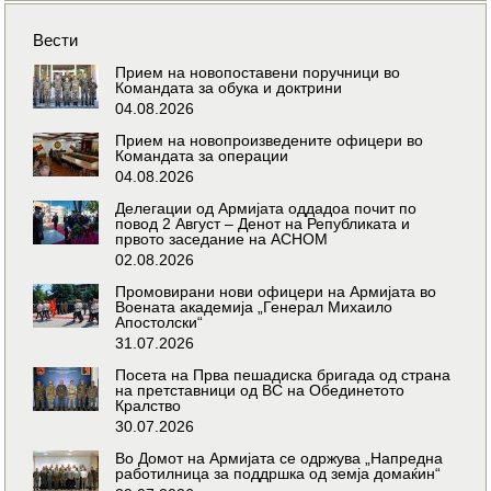
Вести
Прием на новопоставени поручници во
Командата за обука и доктрини
04.08.2026
Прием на новопроизведените офицери во
Командата за операции
04.08.2026
Делегации од Армијата оддадоа почит по
повод 2 Август – Денот на Републиката и
првото заседание на АСНОМ
02.08.2026
Промовирани нови офицери на Армијата во
Воената академија „Генерал Михаило
Апостолски“
31.07.2026
Посета на Прва пешадиска бригада од страна
на претставници од ВС на Обединетото
Кралство
30.07.2026
Во Домот на Армијата се одржува „Напредна
работилница за поддршка од земја домаќин“