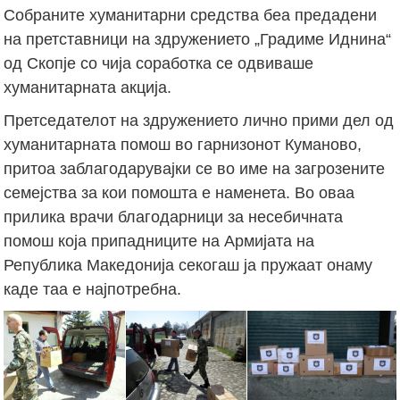
Собраните хуманитарни средства беа предадени
на претставници на здружението „Градиме Иднина“
од Скопје со чија соработка се одвиваше
хуманитарната акција.
Претседателот на здружението лично прими дел од
хуманитарната помош во гарнизонот Куманово,
притоа заблагодарувајки се во име на загрозените
семејства за кои помошта е наменета. Во оваа
прилика врачи благодарници за несебичната
помош која припадниците на Армијата на
Република Македонија секогаш ја пружаат онаму
каде таа е најпотребна.