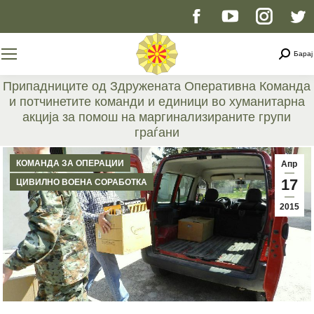
Facebook
YouTube
Instag
T
page
page
page
p
Searc
Барај
opens
opens
opens
o
Припадниците од Здружената Оперативна Команда
и потчинетите команди и единици во хуманитарна
in
in
in
i
акција за помош на маргинализираните групи
граѓани
new
new
new
n
You are here:
КОМАНДА ЗА ОПЕРАЦИИ
Апр
window
window
windo
w
17
ЦИВИЛНО ВОЕНА СОРАБОТКА
2015