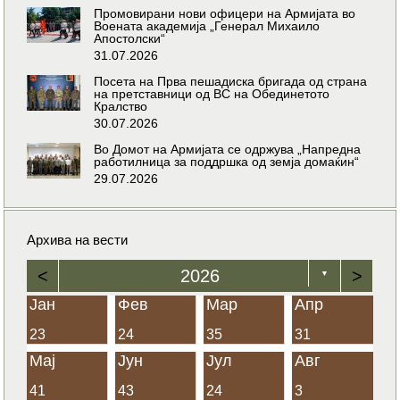
Промовирани нови офицери на Армијата во
Воената академија „Генерал Михаило
Апостолски“
31.07.2026
Посета на Прва пешадиска бригада од страна
на претставници од ВС на Обединетото
Кралство
30.07.2026
Во Домот на Армијата се одржува „Напредна
работилница за поддршка од земја домаќин“
29.07.2026
Архива на вести
<
2026
>
▼
Јан
Фев
Мар
Апр
23
24
35
31
Мај
Јун
Јул
Авг
41
43
24
3