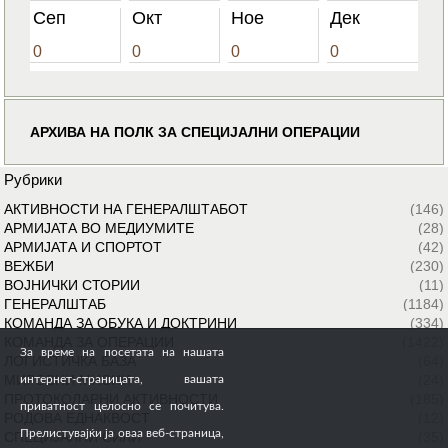
Сеп
Окт
Ное
Дек
0
0
0
0
АРХИВА НА ПОЛК ЗА СПЕЦИЈАЛНИ ОПЕРАЦИИ
Рубрики
АКТИВНОСТИ НА ГЕНЕРАЛШТАБОТ
(146)
АРМИЈАТА ВО МЕДИУМИТЕ
(28)
АРМИЈАТА И СПОРТОТ
(42)
ВЕЖБИ
(230)
ВОЈНИЧКИ СТОРИИ
(11)
ГЕНЕРАЛШТАБ
(1184)
КОМАНДА ЗА ОБУКА И ДОКТРИНИ
(334)
КОМАНДА ЗА ОПЕРАЦИИ
(1422)
За време на посетата на нашата
ЛОГИСТИЧКА БАЗА
(64)
МИРОВНИ МИСИИ
(24)
интернет-страницата, вашата
ПРОТОКОЛАРНИ АКТИВНОСТИ
(185)
приватност целосно се почитува.
РОДОВА ЕДНАКВОСТ
(12)
Прелистувајќи ја оваа веб-страница,
СПЕЦИЈАЛНИ СИЛИ
(35)