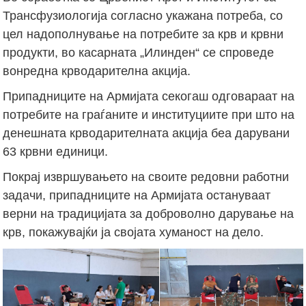
Трансфузиологија согласно укажана потреба, со
цел надополнување на потребите за крв и крвни
продукти, во касарната „Илинден“ се спроведе
вонредна крводарителна акција.
Припадниците на Армијата секогаш одговараат на
потребите на граѓаните и институциите при што на
денешната крводарителната акција беа дарувани
63 крвни единици.
Покрај извршувањето на своите редовни работни
задачи, припадниците на Армијата остануваат
верни на традицијата за доброволно дарување на
крв, покажувајќи ја својата хуманост на дело.