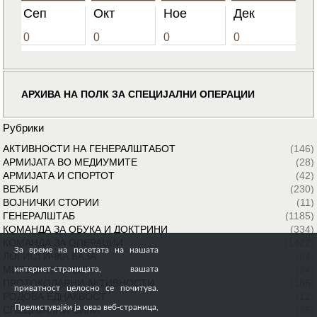
Сеп
Окт
Ное
Дек
0
0
0
0
АРХИВА НА ПОЛК ЗА СПЕЦИЈАЛНИ ОПЕРАЦИИ
Рубрики
АКТИВНОСТИ НА ГЕНЕРАЛШТАБОТ
(146)
АРМИЈАТА ВО МЕДИУМИТЕ
(28)
АРМИЈАТА И СПОРТОТ
(42)
ВЕЖБИ
(230)
ВОЈНИЧКИ СТОРИИ
(11)
ГЕНЕРАЛШТАБ
(1185)
КОМАНДА ЗА ОБУКА И ДОКТРИНИ
(334)
КОМАНДА ЗА ОПЕРАЦИИ
(1422)
За време на посетата на нашата
ЛОГИСТИЧКА БАЗА
(64)
МИРОВНИ МИСИИ
(24)
интернет-страницата, вашата
ПРОТОКОЛАРНИ АКТИВНОСТИ
(185)
приватност целосно се почитува.
РОДОВА ЕДНАКВОСТ
(12)
Прелистувајќи ја оваа веб-страница,
СПЕЦИЈАЛНИ СИЛИ
(35)