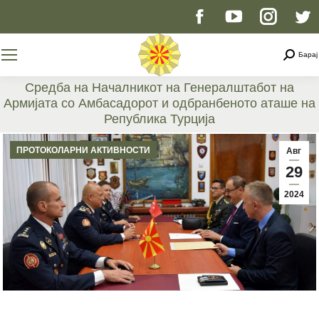
Facebook
YouTube
Instag
T
page
page
page
p
Searc
Барај
opens
opens
opens
o
Средба на Началникот на Генералштабот на
Армијата со Амбасадорот и одбранбеното аташе на
in
in
in
i
Република Турција
You are here:
new
new
new
n
ПРОТОКОЛАРНИ АКТИВНОСТИ
Авг
29
window
window
windo
w
2024