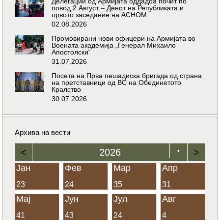
Делегации од Армијата оддадоа почит по
повод 2 Август – Денот на Републиката и
првото заседание на АСНОМ
02.08.2026
Промовирани нови офицери на Армијата во
Воената академија „Генерал Михаило
Апостолски“
31.07.2026
Посета на Прва пешадиска бригада од страна
на претставници од ВС на Обединетото
Кралство
30.07.2026
Архива на вести
<
2026
>
▼
Јан
Фев
Мар
Апр
23
24
35
31
Мај
Јун
Јул
Авг
41
43
24
4