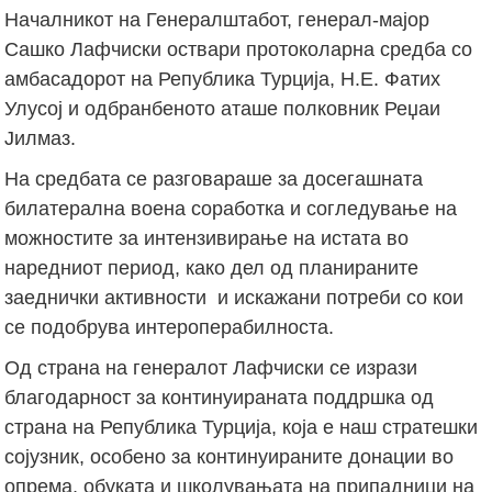
Началникот на Генералштабот, генерал-мајор
Сашко Лафчиски оствари протоколарна средба со
амбасадорот на Република Турција, Н.Е. Фатих
Улусој и одбранбеното аташе полковник Реџаи
Јилмаз.
На средбата се разговараше за досегашната
билатерална воена соработка и согледување на
можностите за интензивирање на истата во
наредниот период, како дел од планираните
заеднички активности и искажани потреби со кои
се подобрува интероперабилноста.
Од страна на генералот Лафчиски се изрази
благодарност за континуираната поддршка од
страна на Република Турција, која е наш стратешки
сојузник, особено за континуираните донации во
опрема, обуката и школувањата на припадници на