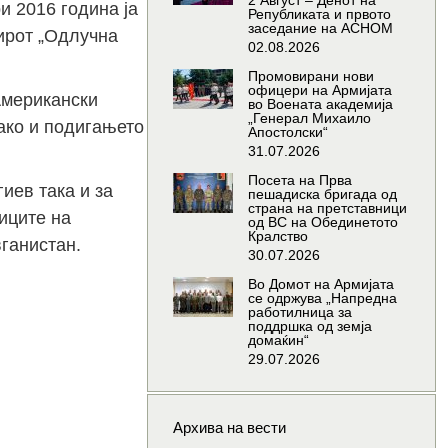
2 Август – Денот на
и 2016 година ја
Републиката и првото
заседание на АСНОМ
ирот „Одлучна
02.08.2026
Промовирани нови
офицери на Армијата
Американски
во Воената академија
„Генерал Михаило
ако и подигањето
Апостолски“
31.07.2026
Посета на Прва
иев така и за
пешадиска бригада од
страна на претставници
иците на
од ВС на Обединетото
Кралство
ганистан.
30.07.2026
Во Домот на Армијата
се одржува „Напредна
работилница за
поддршка од земја
домаќин“
29.07.2026
Архива на вести