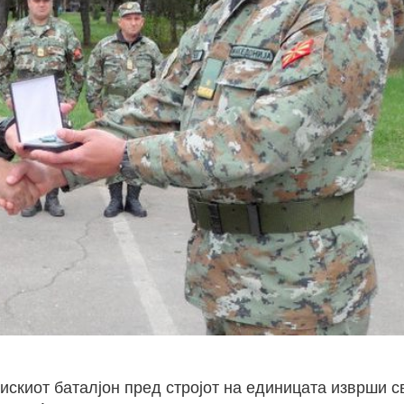
искиот баталјон пред стројот на единицата изврши с