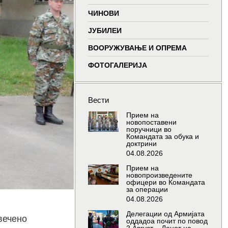
window
window
window
window
ЧИНОВИ
ЈУБИЛЕИ
ВООРУЖУВАЊЕ И ОПРЕМА
ФОТОГАЛЕРИЈА
Вести
Прием на
новопоставени
поручници во
Командата за обука и
доктрини
04.08.2026
Прием на
новопроизведените
офицери во Командата
за операции
04.08.2026
Делегации од Армијата
вечено
оддадоа почит по повод