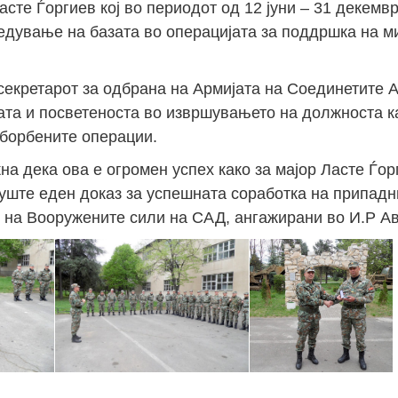
сте Ѓоргиев кој во периодот од 12 јуни – 31 декемвр
дување на базата во операцијата за поддршка на м
 секретарот за одбрана на Армијата на Соединетите 
ата и посветеноста во извршувањето на должноста к
 борбените операции.
на дека ова е огромен успех како за мајор Ласте Ѓорг
 уште еден доказ за успешната соработка на припадн
 на Вооружените сили на САД, ангажирани во И.Р Ав