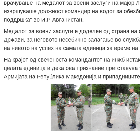
врачување на медалот за воени заслуги на мајор Ла
извршуваше должност командир на водот за обезбе
поддршка“ во И.Р Авганистан.
Медалот за воени заслуги е доделен од страна на
Држави, за неговото несебично залагање во служб
на нивото на успех на самата единица за време на
На крајот од свеченоста командантот на инжб истак
целата единица и дека ова признание претставува
Армијата на Република Македонија и припадниците