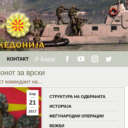
Барај
Search:
КОНТАКТ
Facebook
YouTube
Instagram
Twitter
онот за врски
page
page
page
page
ст командант на…
opens
opens
opens
opens
Апр
СТРУКТУРА НА ОДБРАНАТА
21
in
in
in
in
ИСТОРИЈА
2017
МЕЃУНАРОДНИ ОПЕРАЦИИ
new
new
new
new
ВЕЖБИ