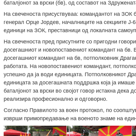
баталјонот за врски (бв), од составот на Здружена
На свеченоста присуствуваа: командантот на ЗОК 
генерал Орце Јордев, началниците на секциите Ј-
единици на ЗОК, преставници од локалната самоупр
На свеченоста пред присутните со пригодни говори
досегашниот и новопоставениот командант на бв. 
досегашниот командант на бв, потполковник Драган
работата. На новопоставениот командант, потполко
успешно да ја води единицата. Потполковникот Др
единицата за досегашната поддршка која ја имаше 
баталјонот за врски во својот говор истакна дека д
реализира професионално и одговорно.
Согласно Правилото за воен протокол, по соопшту
изврши примопредавање на военото знаме на един