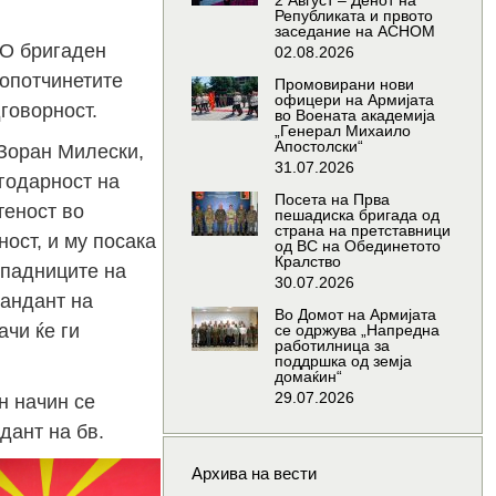
2 Август – Денот на
Републиката и првото
заседание на АСНОМ
СО бригаден
02.08.2026
вопотчинетите
Промовирани нови
офицери на Армијата
говорност.
во Воената академија
„Генерал Михаило
Апостолски“
 Зоран Милески,
31.07.2026
годарност на
Посета на Прва
теност во
пешадиска бригада од
страна на претставници
ост, и му посака
од ВС на Обединетото
Кралство
ипадниците на
30.07.2026
мандант на
Во Домот на Армијата
ачи ќе ги
се одржува „Напредна
работилница за
поддршка од земја
домаќин“
29.07.2026
н начин се
дант на бв.
Архива на вести