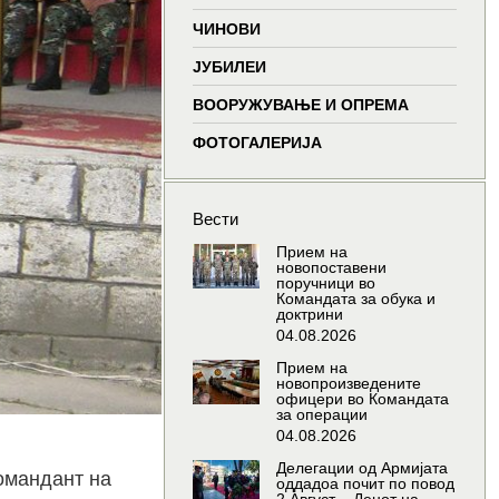
window
window
window
window
ЧИНОВИ
ЈУБИЛЕИ
ВООРУЖУВАЊЕ И ОПРЕМА
ФОТОГАЛЕРИЈА
Вести
Прием на
новопоставени
поручници во
Командата за обука и
доктрини
04.08.2026
Прием на
новопроизведените
офицери во Командата
за операции
04.08.2026
Делегации од Армијата
омандант на
оддадоа почит по повод