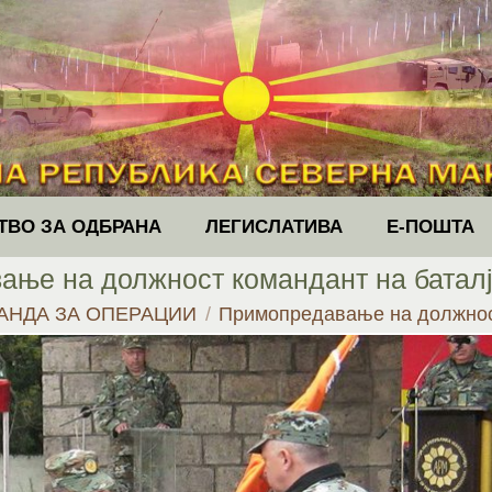
ТВО ЗА ОДБРАНА
ЛЕГИСЛАТИВА
Е-ПОШТА
ње на должност командант на баталј
АНДА ЗА ОПЕРАЦИИ
Примопредавање на должно