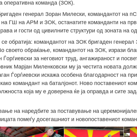
та оперативна команда (ЗОК).
бригаден генерал Зоран Милески, командантот на п
6 на ГШ на АРМ и ЗОК, останатите команданти на пр
ава и гости од цивилните структури од зоната на од
 се обратија: командантот на ЗОК бригаден генерал
Во своето обраќање, командантот на ЗОК, изрази бла
 Ѓорѓиевски за неговиот труд, ангажираност и посве
вник Марјан Миленковски му ја честита новата должн
аган Ѓорѓиевски искажа особена благодарност на пр
како командант на баталјонот. Ново поставениот ко
олжноста која му е доверена ќе ја оправда и сите зад
вање на наредбите за поставување на церемонијале
ицата помеѓу досегашниот и новопоставениот коман