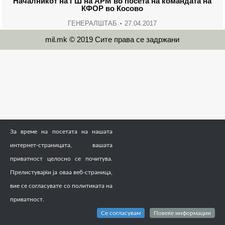
Началникот на ГШ на АРМ во посета на командата на
КФОР во Косово
ГЕНЕРАЛШТАБ
27.04.2017
mil.mk © 2019 Сите права се задржани
За време на посетата на нашата
интернет-страницата, вашата
приватност целосно се почитува.
Прелистувајќи ја оваа веб-страница,
вие се согласувате со политиката на
приватност.
Се согласувам
Повеќе информации