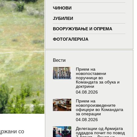
window
window
window
wind
ЧИНОВИ
ЈУБИЛЕИ
ВООРУЖУВАЊЕ И ОПРЕМА
ФОТОГАЛЕРИЈА
Вести
Прием на
новопоставени
поручници во
Командата за обука и
доктрини
04.08.2026
Прием на
новопроизведените
офицери во Командата
за операции
04.08.2026
Делегации од Армијата
држани со
оддадоа почит по повод