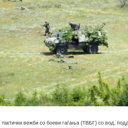
а тактички вежби со боеви гаѓања (ТВБГ) со вод, под