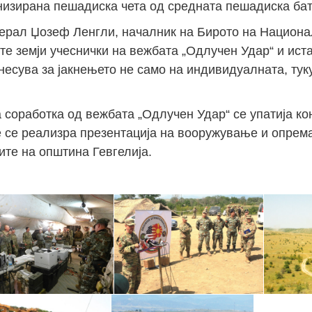
изирана пешадиска чета од средната пешадиска бата
енерал Џозеф Ленгли, началник на Бирото на Национа
те земји учеснички на вежбата „Одлучен Удар“ и ист
несува за јакнењето не само на индивидуалната, туку
соработка од вежбата „Одлучен Удар“ се упатија кон
е се реализра презентација на вооружување и опрема
ите на општина Гевгелија.