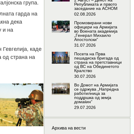
2 Август – Денот на
лјонска група.
Републиката и првото
заседание на АСНОМ
лната гарда на
02.08.2026
акна дека
Промовирани нови
офицери на Армијата
 и на
во Воената академија
„Генерал Михаило
Апостолски“
31.07.2026
 Гевгелија, каде
Посета на Прва
 од страна на
пешадиска бригада од
страна на претставници
од ВС на Обединетото
Кралство
30.07.2026
Во Домот на Армијата
се одржува „Напредна
работилница за
поддршка од земја
домаќин“
29.07.2026
Архива на вести