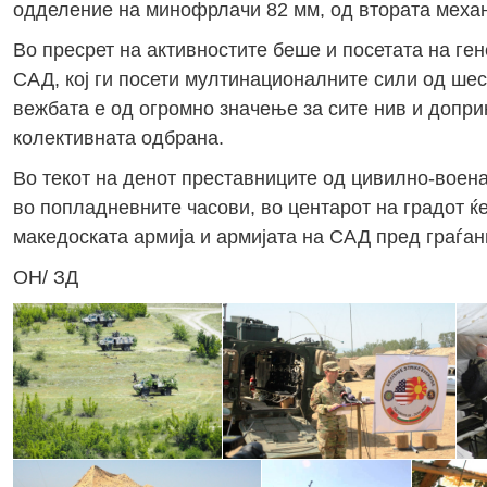
одделение на минофрлачи 82 мм, од втората механ
Во пресрет на активностите беше и посетата на г
САД, кој ги посети мултинационалните сили од шес
вежбата е од огромно значење за сите нив и допри
колективната одбрана.
Во текот на денот преставниците од цивилно-воена 
во попладневните часови, во центарот на градот ќ
македоската армија и армијата на САД пред граѓан
ОН/ ЗД