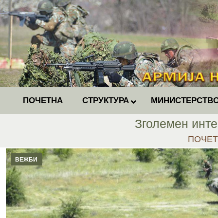
ПОЧЕТНА
СТРУКТУРА
МИНИСТЕРСТВО
Зголемен инте
You are
ПОЧЕ
ВЕЖБИ