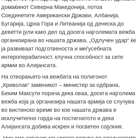
домаќинот Северна Македонија, потоа
Соединетите Американски Држави, Албанија,
Бугарија, Црна Гора и Литванија од денеска до
деветти јули како дел од досега најголемата вежба
организирана во нашата држава, „Одлучен удар“ ќе
ја развиваат подготвеноста и меѓусебната
интероперабилност, клучна способност за сите
армии во Алијансата.
На отворањето на вежбата на полигонот
„Криволак“ заменикот – министер за одбрана,
Беким Максути порача дека оваа, досега најголема
вежба која ја организира нашата армија се случува
во вистинско време во кое нашата држава е
исклучително горда на постигнатото и дека
Алијансата добива искрен и посветен сојузник.
„Ние сме сојузник кој цврсто верува во вредностите