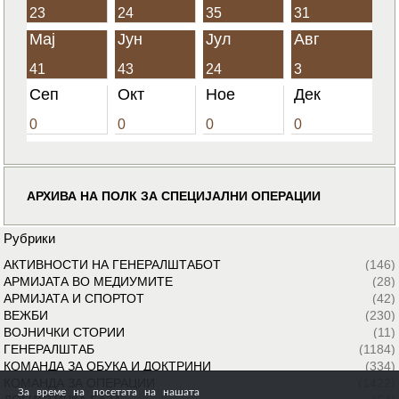
23
24
35
31
Мај
Јун
Јул
Авг
41
43
24
3
Сеп
Окт
Ное
Дек
0
0
0
0
АРХИВА НА ПОЛК ЗА СПЕЦИЈАЛНИ ОПЕРАЦИИ
Рубрики
АКТИВНОСТИ НА ГЕНЕРАЛШТАБОТ
(146)
АРМИЈАТА ВО МЕДИУМИТЕ
(28)
АРМИЈАТА И СПОРТОТ
(42)
ВЕЖБИ
(230)
ВОЈНИЧКИ СТОРИИ
(11)
ГЕНЕРАЛШТАБ
(1184)
КОМАНДА ЗА ОБУКА И ДОКТРИНИ
(334)
КОМАНДА ЗА ОПЕРАЦИИ
(1422)
За време на посетата на нашата