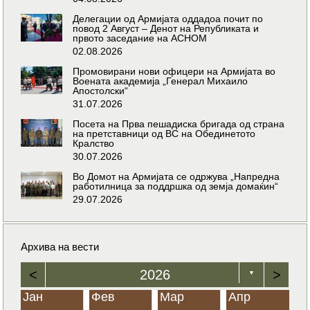
Делегации од Армијата оддадоа почит по
повод 2 Август – Денот на Републиката и
првото заседание на АСНОМ
02.08.2026
Промовирани нови офицери на Армијата во
Воената академија „Генерал Михаило
Апостолски“
31.07.2026
Посета на Прва пешадиска бригада од страна
на претставници од ВС на Обединетото
Кралство
30.07.2026
Во Домот на Армијата се одржува „Напредна
работилница за поддршка од земја домаќин“
29.07.2026
Архива на вести
<
2026
>
▼
Јан
Фев
Мар
Апр