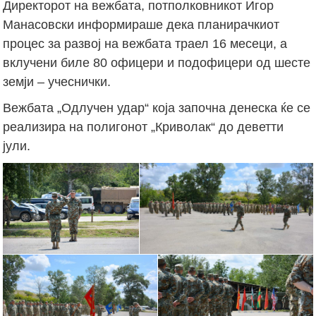
Директорот на вежбата, потполковникот Игор
Манасовски информираше дека планирачкиот
процес за развој на вежбата траел 16 месеци, а
вклучени биле 80 офицери и подофицери од шесте
земји – учеснички.
Вежбата „Одлучен удар“ која започна денеска ќе се
реализира на полигонот „Криволак“ до деветти
јули.