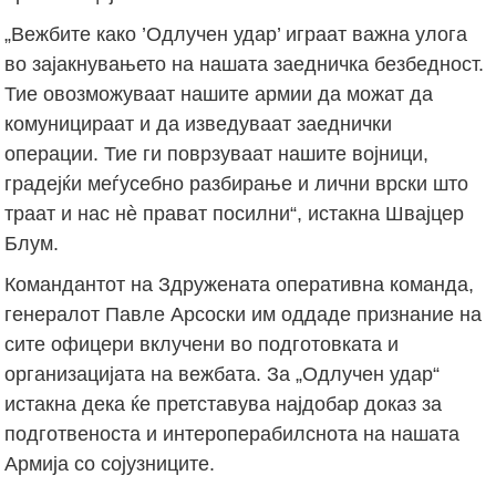
„Вежбите како ’Одлучен удар’ играат важна улога
во зајакнувањето на нашата заедничка безбедност.
Тие овозможуваат нашите армии да можат да
комуницираат и да изведуваат заеднички
операции. Тие ги поврзуваат нашите војници,
градејќи меѓусебно разбирање и лични врски што
траат и нас нè прават посилни“, истакна Швајцер
Блум.
Командантот на Здружената оперативна команда,
генералот Павле Арсоски им оддаде признание на
сите офицери вклучени во подготовката и
организацијата на вежбата. За „Одлучен удар“
истакна дека ќе претставува најдобар доказ за
подготвеноста и интероперабилснота на нашата
Армија со сојузниците.