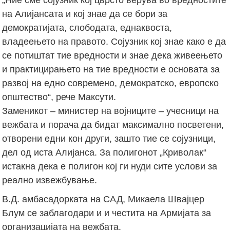
на Алијансата и кој знае да се бори за
демократијата, слободата, еднаквоста,
владеењето на правото. Сојузник кој знае како е да
се потиштат тие вредности и знае дека живеењето
и практицирањето на тие вредности е основата за
развој на едно современо, демократско, европско
општество“, рече Максути.
Заменикот – министер на војниците – учесници на
вежбата и порача да бидат максимално посветени,
отворени едни кон други, зашто тие се сојузници,
дел од иста Алијанса. За полигонот „Криволак“
истакна дека е полигон кој ги нуди сите услови за
реално извежбување.
В.Д. амбасадорката на САД, Микаела Швајцер
Блум се заблагодари и и честита на Армијата за
организацијата на вежбата.