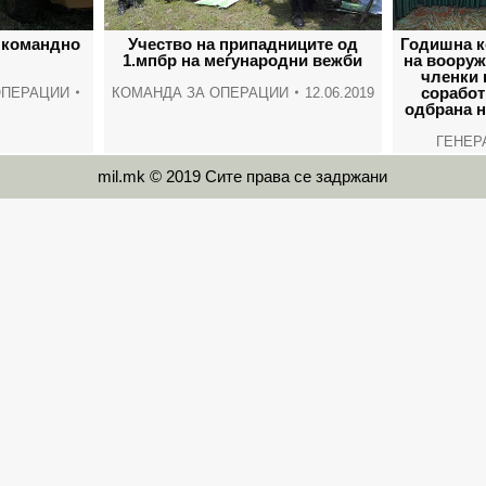
 командно
Учество на припадниците од
Годишна к
1.мпбр на меѓународни вежби
на вооруж
членки 
соработ
ОПЕРАЦИИ
КОМАНДА ЗА ОПЕРАЦИИ
12.06.2019
одбрана н
ГЕНЕР
mil.mk © 2019 Сите права се задржани