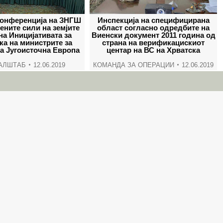
window
window
window
wind
Инспекција на специфицирана
онференција на ЗНГШ
област согласно одредбите на
ените сили на земјите
Виенски документ 2011 година од
на Иницијативата за
страна на верификацискиот
ка на министрите за
центар на ВС на Хрватска
а Југоисточна Европа
КОМАНДА ЗА ОПЕРАЦИИ
12.06.2019
АЛШТАБ
12.06.2019