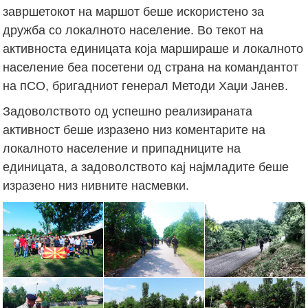
завршетокот на маршот беше искористено за
дружба со локалното население. Во текот на
активноста единицата која маршираше и локалното
население беа посетени од страна на командантот
на пСО, бригадниот генерал Методи Хаџи Јанев.
Задоволството од успешно реализираната
активност беше изразено низ коментарите на
локалното население и припадниците на
единицата, а задоволството кај најмладите беше
изразено низ нивните насмевки.