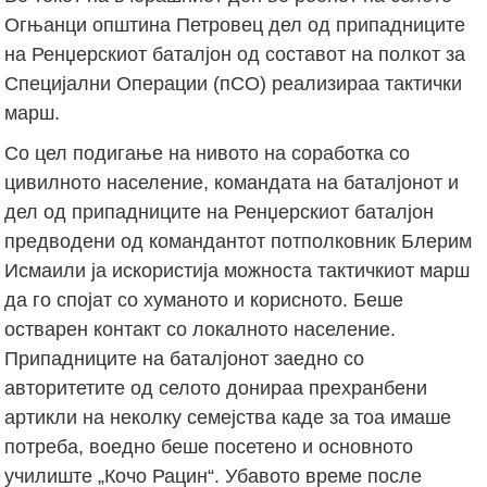
Огњанци општина Петровец дел од припадниците
на Ренџерскиот баталјон од составот на полкот за
Специјални Операции (пСО) реализираа тактички
марш.
Со цел подигање на нивото на соработка со
цивилното население, командата на баталјонот и
дел од припадниците на Ренџерскиот баталјон
предводени од командантот потполковник Блерим
Исмаили ја искористија можноста тактичкиот марш
да го спојат со хуманото и корисното. Беше
остварен контакт со локалното население.
Припадниците на баталјонот заедно со
авторитетите од селото донираа прехранбени
артикли на неколку семејства каде за тоа имаше
потреба, воедно беше посетено и основното
училиште „Кочо Рацин“. Убавото време после