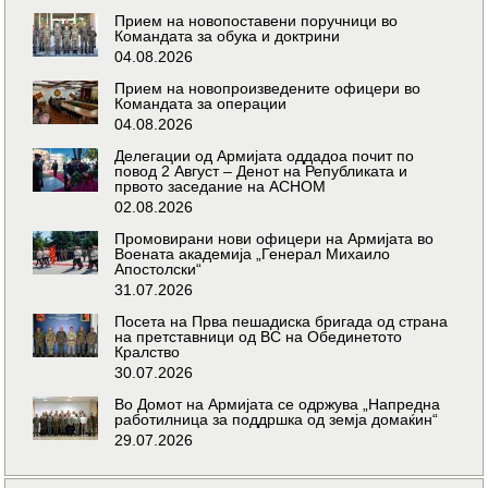
Прием на новопоставени поручници во
Командата за обука и доктрини
04.08.2026
Прием на новопроизведените офицери во
Командата за операции
04.08.2026
Делегации од Армијата оддадоа почит по
повод 2 Август – Денот на Републиката и
првото заседание на АСНОМ
02.08.2026
Промовирани нови офицери на Армијата во
Воената академија „Генерал Михаило
Апостолски“
31.07.2026
Посета на Прва пешадиска бригада од страна
на претставници од ВС на Обединетото
Кралство
30.07.2026
Во Домот на Армијата се одржува „Напредна
работилница за поддршка од земја домаќин“
29.07.2026