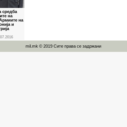
а средба
ите на
Армиите на
нија и
рија
.07.2016
mil.mk © 2019 Сите права се задржани