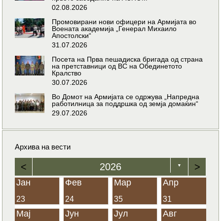
02.08.2026
Промовирани нови офицери на Армијата во
Воената академија „Генерал Михаило
Апостолски“
31.07.2026
Посета на Прва пешадиска бригада од страна
на претставници од ВС на Обединетото
Кралство
30.07.2026
Во Домот на Армијата се одржува „Напредна
работилница за поддршка од земја домаќин“
29.07.2026
Архива на вести
<
2026
>
▼
Јан
Фев
Мар
Апр
23
24
35
31
Мај
Јун
Јул
Авг