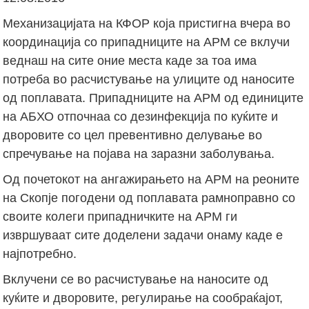
Механизацијата на КФОР која пристигна вчера во
координација со припадниците на АРМ се вклучи
веднаш на сите оние места каде за тоа има
потреба во расчистување на улиците од наносите
од поплавата. Припадниците на АРМ од единиците
на АБХО отпочнаа со дезинфекција по куќите и
дворовите со цел превентивно делување во
спречување на појава на заразни заболувања.
Од почетокот на ангажирањето на АРМ на реоните
на Скопје погодени од поплавата рамноправно со
своите колеги припадничките на АРМ ги
извршуваат сите доделени задачи онаму каде е
најпотребно.
Вклучени се во расчистување на наносите од
куќите и дворовите, регулирање на сообраќајот,