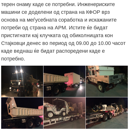
терен онаму каде се потребни. Инженериските
машини се доделени од страна на КФОР врз
основа на меѓусебната соработка и искажаните
потреби од страна на АРМ. Истите ќе бидат
пристигнати кај клучката од обиколницата кон
Стајковци денес во период од 09.00 до 10.00 часот
каде веднаш ќе бидат распоредени каде е
потребно.