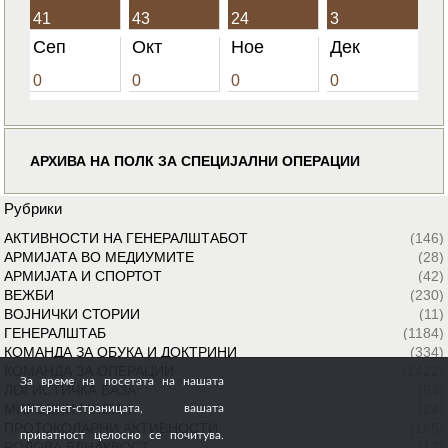
41
43
24
3
Сеп
Окт
Ное
Дек
0
0
0
0
АРХИВА НА ПОЛК ЗА СПЕЦИЈАЛНИ ОПЕРАЦИИ
Рубрики
АКТИВНОСТИ НА ГЕНЕРАЛШТАБОТ
(146)
АРМИЈАТА ВО МЕДИУМИТЕ
(28)
АРМИЈАТА И СПОРТОТ
(42)
ВЕЖБИ
(230)
ВОЈНИЧКИ СТОРИИ
(11)
ГЕНЕРАЛШТАБ
(1184)
КОМАНДА ЗА ОБУКА И ДОКТРИНИ
(334)
КОМАНДА ЗА ОПЕРАЦИИ
(1422)
За време на посетата на нашата
ЛОГИСТИЧКА БАЗА
(64)
МИРОВНИ МИСИИ
(24)
интернет-страницата, вашата
ПРОТОКОЛАРНИ АКТИВНОСТИ
(185)
приватност целосно се почитува.
РОДОВА ЕДНАКВОСТ
(12)