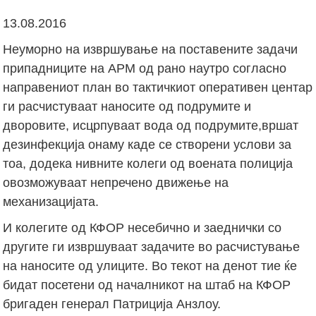
13.08.2016
Неуморно на извршување на поставените задачи
припадниците на АРМ од рано наутро согласно
направениот план во тактичкиот оперативен центар
ги расчистуваат наносите од подрумите и
дворовите, исцрпуваат вода од подрумите,вршат
дезинфекција онаму каде се створени услови за
тоа, додека нивните колеги од воената полиција
овозможуваат непречено движење на
механизацијата.
И колегите од КФОР несебично и заеднички со
другите ги извршуваат задачите во расчистување
на наносите од улиците. Во текот на денот тие ќе
бидат посетени од началникот на штаб на КФОР
бригаден генерал Патриција Анзлоу.