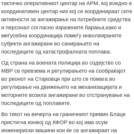
тактичко оперативниот центар на АРМ, кој воедно е
координативен центар низ кој се координираат сите
активности за ангажирање на потребните средства
и персонал согласно изразените барања,како и
меѓусебна координација помеѓу инволвираните
субјекти ангажирани во санирањето на
последиците од катастрофалната поплава.
Од страна на воената полиција во содејство со
МВР се превзема и регулирањето на сообраќајот
во реонот на Стајковци при што се помага во
регулирање на движењето на механизацијата и
моторните возила ангажирани во отстранување на
последиците од поплавите.
Во текот на вечерта на граничниот премин Блаце
пристигна конвој од КФОР во кој има осум
инженериски машини кои ќе се ангажираат на