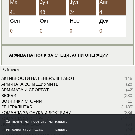
Мај
Јун
Јул
Авг
41
43
24
4
Сеп
Окт
Ное
Дек
0
0
0
0
АРХИВА НА ПОЛК ЗА СПЕЦИЈАЛНИ ОПЕРАЦИИ
Рубрики
АКТИВНОСТИ НА ГЕНЕРАЛШТАБОТ
(146)
АРМИЈАТА ВО МЕДИУМИТЕ
(28)
АРМИЈАТА И СПОРТОТ
(42)
ВЕЖБИ
(230)
ВОЈНИЧКИ СТОРИИ
(11)
ГЕНЕРАЛШТАБ
(1185)
КОМАНДА ЗА ОБУКА И ДОКТРИНИ
(334)
КОМАНДА ЗА ОПЕРАЦИИ
(1422)
За време на посетата на нашата
ЛОГИСТИЧКА БАЗА
(64)
МИРОВНИ МИСИИ
(24)
интернет-страницата, вашата