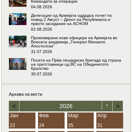
Командата за операции
04.08.2026
Делегации од Армијата оддадоа почит по
повод 2 Август – Денот на Републиката и
првото заседание на АСНОМ
02.08.2026
Промовирани нови офицери на Армијата во
Воената академија „Генерал Михаило
Апостолски“
31.07.2026
Посета на Прва пешадиска бригада од страна
на претставници од ВС на Обединетото
Кралство
30.07.2026
Архива на вести
<
2026
>
▼
Јан
Фев
Мар
Апр
23
24
35
31