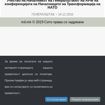
Учество на Началникот на Генералштабот на АРМ на
конференцијата на Началниците на Трансформација на
НАТО
ГЕНЕРАЛШТАБ
14.12.2016
mil.mk © 2019 Сите права се задржани
За време на посетата на нашата
интернет-страницата, вашата
приватност целосно се почитува.
Прелистувајќи ја оваа веб-страница,
вие се согласувате со политиката на
приватност.
Се согласувам
Повеќе информации