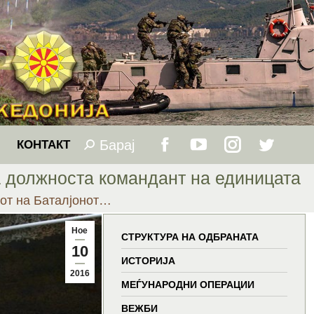
Барај
Search:
КОНТАКТ
Facebook
YouTube
Instagram
Twitter
а должноста командант на единицата
page
page
page
page
от на Баталјонот…
opens
opens
opens
opens
Ное
СТРУКТУРА НА ОДБРАНАТА
10
in
in
in
in
ИСТОРИЈА
2016
МЕЃУНАРОДНИ ОПЕРАЦИИ
new
new
new
new
ВЕЖБИ