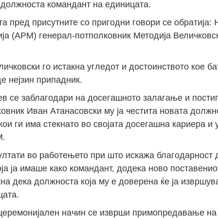
 должноста командант на единицата.
а пред присутните со пригодни говори се обратија: 
ја (АРМ) генерал-потполковник Методија Величковс
ичковски го истакна угледот и достоинството кое ба
е нејзин припадник.
в се заблагодари на досегашното залагање и постиг
овник Иван Атанасовски му ја честита новата должно
кои ги има стекнато во својата досегашна кариера и
М.
зултати во работењето при што искажа благодарност
ја ја имаше како командант, додека ново поставенио
кна дека должноста која му е доверена ќе ја изврш
цата.
церемонијален начин се изврши примопредавање на