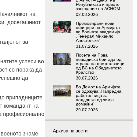
2 Август – Денот на
Републиката и првото
заседание на АСНОМ
Началникот на
02.08.2026
ки, досегашниот
Промовирани нови
офицери на Армијата
во Воената академија
„Генерал Михаило
Апостолски“
талјонот за
31.07.2026
Посета на Прва
пешадиска бригада од
натите успеси во
страна на претставници
од ВС на Обединетото
ст со порака да
Кралство
 успешно да
30.07.2026
Во Домот на Армијата
се одржува „Напредна
работилница за
 до припадниците
поддршка од земја
домаќин“
т командант на
29.07.2026
ува професионално
Архива на вести
 военото знаме