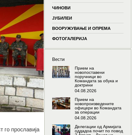
window
window
window
window
ЧИНОВИ
ЈУБИЛЕИ
ВООРУЖУВАЊЕ И ОПРЕМА
ФОТОГАЛЕРИЈА
Вести
Прием на
новопоставени
поручници во
Командата за обука и
доктрини
04.08.2026
Прием на
новопроизведените
офицери во Командата
за операции
04.08.2026
Делегации од Армијата
т го прославија
оддадоа почит по повод