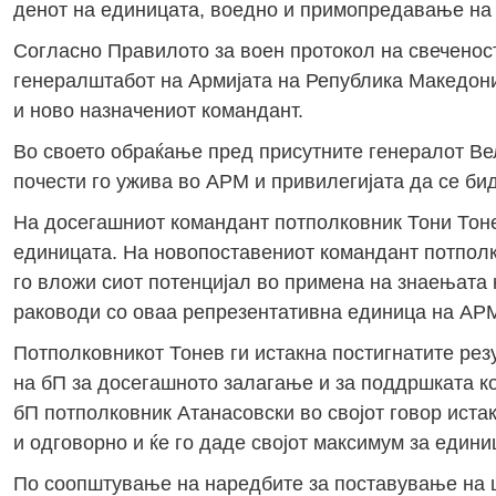
денот на единицата, воедно и примопредавање на
Согласно Правилото за воен протокол на свеченост
генералштабот на Армијата на Република Македони
и ново назначениот командант.
Во своето обраќање пред присутните генералот Вел
почести го ужива во АРМ и привилегијата да се бид
На досегашниот командант потполковник Тони Тоне
единицата. На новопоставениот командант потполк
го вложи сиот потенцијал во примена на знаењата 
раководи со оваа репрезентативна единица на АР
Потполковникот Тонев ги истакна постигнатите ре
на бП за досегашното залагање и за поддршката ко
бП потполковник Атанасовски во својот говор иста
и одговорно и ќе го даде својот максимум за едини
По соопштување на наредбите за поставување на 