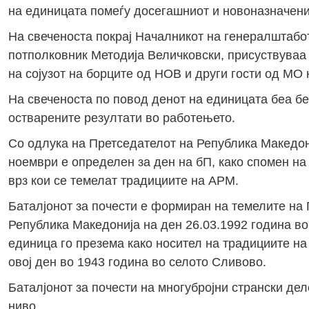
на единицата помеѓу досегашниот и новоназначени
На свеченоста покрај Началникот на генералштабо
потполковник Методија Величковски, присуствуваа
на сојузот на борците од НОВ и други гости од МО
На свеченоста по повод денот на единицата беа б
остварените резултати во работењето.
Со одлука на Претседателот на Република Македон
ноември е определен за ден на бП, како спомен на
врз кои се темелат традициите на АРМ.
Баталјонот за почести е формиран на темелите на
Република Македонија на ден 26.03.1992 година во 
единица го презема како носител на традициите на
овој ден во 1943 година во селото Сливово.
Баталјонот за почести на многубројни странски д
ниво.