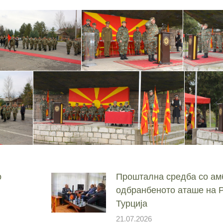
о
Проштална средба со ам
одбранбеното аташе на 
Турција
21.07.2026