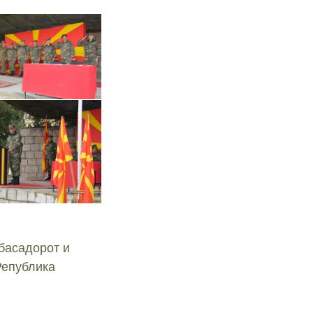
басадорот и
Република