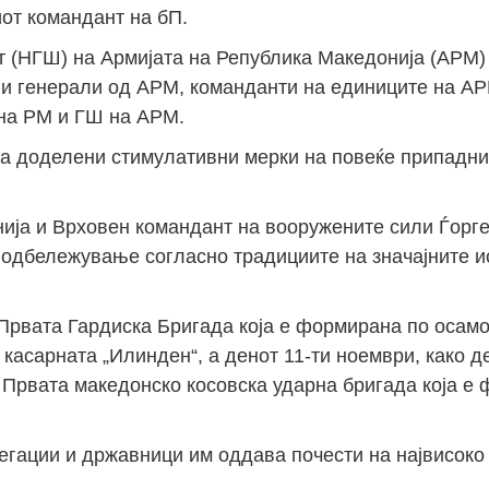
от командант на бП.
Јан
Јан
Јан
Јан
Јан
Јан
Јан
Јан
Јан
Јан
Јан
Јан
Јан
т (НГШ) на Армијата на Република Македонија (АРМ)
 и генерали од АРМ, команданти на единиците на АР
14
7
9
4
11
12
16
9
13
6
16
11
0
 на РМ и ГШ на АРМ.
Мај
Мај
Мај
Мај
Мај
Мај
Мај
Мај
Мај
Мај
Мај
Мај
Мај
еа доделени стимулативни мерки на повеќе припадни
46
16
28
24
17
12
34
22
37
15
29
41
3
Сеп
Сеп
Сеп
Сеп
Сеп
Сеп
Сеп
Сеп
Сеп
Сеп
Сеп
Сеп
Сеп
27
40
24
19
18
19
38
42
24
21
30
31
15
ија и Врховен командант на вооружените сили Ѓорге
 одбележување согласно традициите на значајните и
 Првата Гардиска Бригада која е формирана по осам
касарната „Илинден“, а денот 11-ти ноември, како д
 Првата македонско косовска ударна бригада која е
елегации и државници им оддава почести на највисок