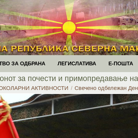
ТВО ЗА ОДБРАНА
ЛЕГИСЛАТИВА
Е-ПОШТА
онот за почести и примопредавање н
ОКОЛАРНИ АКТИВНОСТИ
Свечено одбележан Ден