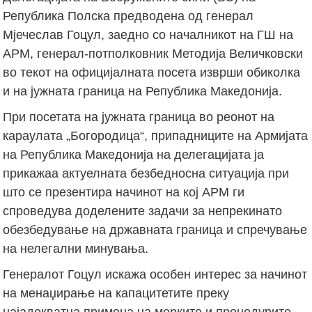
Република Полска предводена од генерал
Мјечеслав Гоцул, заедно со началникот на ГШ на
АРМ, генерал-потполковник Методија Величковски
во текот на официјалната посета изврши обиколка
и на јужната граница на Република Македонија.
При посетата на јужната граница во реонот на
караулата „Богородица“, припадниците на Армијата
на Република Македонија на делегацијата ја
прикажаа актуелната безбедносна ситуација при
што се презентира начинот на кој АРМ ги
спроведува доделените задачи за непрекинато
обезбедување на државната граница и спречување
на нелегални минувања.
Генералот Гоцул искажа особен интерес за начинот
на менаџирање на капацитетите преку
најадекватна примена на мерките и процедурите