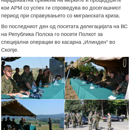
кои АРМ со успех ги спроведува во досегашниот
период при справувањето со мигранската криза.
Во последниот ден од посетата делегацијата на ВС
на Република Полска го посети Полкот за
специјални операции во касарна „Илинден“ во
Скопје.