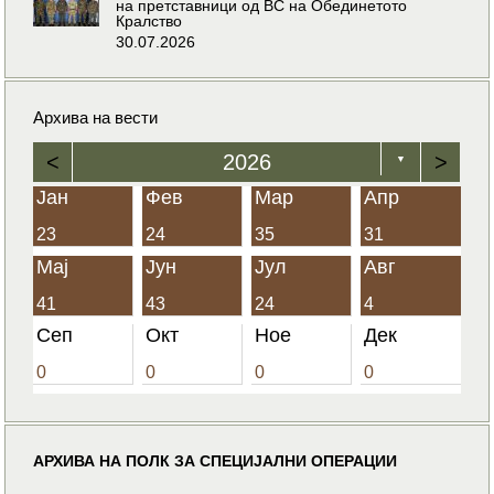
на претставници од ВС на Обединетото
Кралство
30.07.2026
Архива на вести
<
2026
>
▼
Јан
Фев
Мар
Апр
23
24
35
31
Мај
Јун
Јул
Авг
41
43
24
4
Сеп
Окт
Ное
Дек
0
0
0
0
АРХИВА НА ПОЛК ЗА СПЕЦИЈАЛНИ ОПЕРАЦИИ