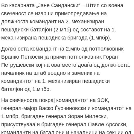
Во касарната „Јане Сандански“ – Штип со воена
свеченост се изврши примопредавање на
должноста командант на 2. механизиран
пешадиски баталјон (2.мпб) од составот на 1.
механизирана пешадиска бригада (1.мпбр).
Должноста командант на 2.мпб од потполковник
Бранко Петкоски ја прими потполковник Горан
Петрушевски кој на ова место доаѓа од должноста,
началник на штаб воедно и заменик на
командантот на 1. механизиран пешадиски
баталјон од 1.мпбр.
На свеченоста покрај командантот на ЗОК,
генерал-мајор Васко Ѓурчиновски и командантот на
1.мпбр, бригаден генерал Зоран Милески,
присуствуваа и бригаден генерал Павле Арсоски,
команданти на баталјони и началници на секции од