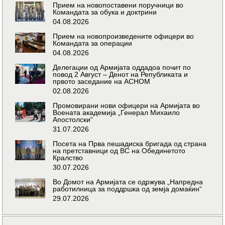
Прием на новопоставени поручници во
Командата за обука и доктрини
04.08.2026
Прием на новопроизведените офицери во
Командата за операции
04.08.2026
Делегации од Армијата оддадоа почит по
повод 2 Август – Денот на Републиката и
првото заседание на АСНОМ
02.08.2026
Промовирани нови офицери на Армијата во
Воената академија „Генерал Михаило
Апостолски“
31.07.2026
Посета на Прва пешадиска бригада од страна
на претставници од ВС на Обединетото
Кралство
30.07.2026
Во Домот на Армијата се одржува „Напредна
работилница за поддршка од земја домаќин“
29.07.2026