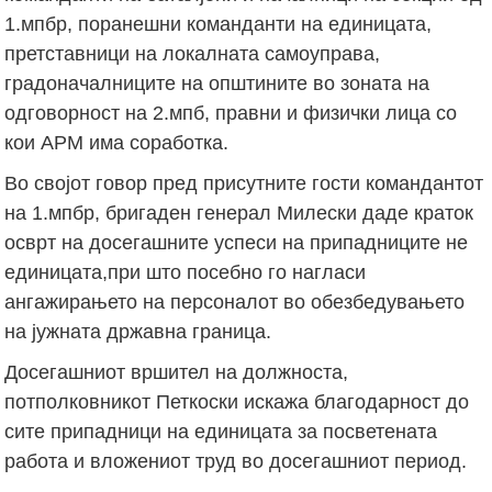
1.мпбр, поранешни команданти на единицата,
претставници на локалната самоуправа,
градоначалниците на општините во зоната на
одговорност на 2.мпб, правни и физички лица со
кои АРМ има соработка.
Во својот говор пред присутните гости командантот
на 1.мпбр, бригаден генерал Милески даде краток
осврт на досегашните успеси на припадниците не
единицата,при што посебно го нагласи
ангажирањето на персоналот во обезбедувањето
на јужната државна граница.
Досегашниот вршител на должноста,
потполковникот Петкоски искажа благодарност до
сите припадници на единицата за посветената
работа и вложениот труд во досегашниот период.