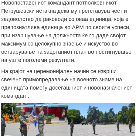
Новопоставениот командант потполковникот
Петрушевски истакна дека му претставува чест и
задоволство да раководи со оваа единица, која е
препознатлива единица во АРМ по своите успеси,
при извршување на должноста ќе го даде својот
максимум со целокупно знаење и искуство во
остварување на зацртаниот план во постигнување
на уште поголеми резултати.
На крајот на церемонијален начин се изврши
свечено примопредавање на военото знаме на
единицата помеѓу досегашниот и новоназначениот
командант.