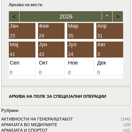
Архива на вести
<
2026
>
▼
Јан
Фев
Мар
Апр
23
24
35
31
Мај
Јун
Јул
Авг
41
43
24
3
Сеп
Окт
Ное
Дек
0
0
0
0
АРХИВА НА ПОЛК ЗА СПЕЦИЈАЛНИ ОПЕРАЦИИ
Рубрики
АКТИВНОСТИ НА ГЕНЕРАЛШТАБОТ
(146)
АРМИЈАТА ВО МЕДИУМИТЕ
(28)
АРМИЈАТА И СПОРТОТ
(42)