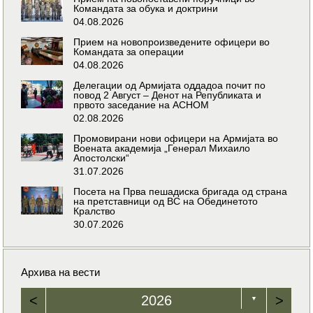
Командата за обука и доктрини
04.08.2026
Прием на новопроизведените офицери во
Командата за операции
04.08.2026
Делегации од Армијата оддадоа почит по
повод 2 Август – Денот на Републиката и
првото заседание на АСНОМ
02.08.2026
Промовирани нови офицери на Армијата во
Воената академија „Генерал Михаило
Апостолски“
31.07.2026
Посета на Прва пешадиска бригада од страна
на претставници од ВС на Обединетото
Кралство
30.07.2026
Архива на вести
<
2026
>
▼