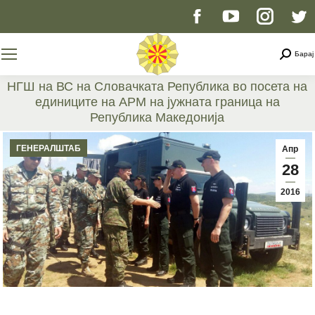
Facebook
YouTube
Instag
T
page
page
page
p
Searc
Барај
opens
opens
opens
o
НГШ на ВС на Словачката Република во посета на
единиците на АРМ на јужната граница на
in
in
in
i
Република Македонија
You are here:
new
new
new
n
ГЕНЕРАЛШТАБ
Апр
28
window
window
windo
w
2016