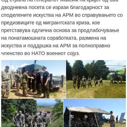
дводневна посета се изрази благодарност за
споделените искуства на АРМ во справувањето со
предизвиците од мигрантската криза, кое
претставува одлична основа за продлабочување
на понатамошната соработката, размена на
искуства и поддршка на АРМ за полноправно
членство во НАТО воениот сојуз.