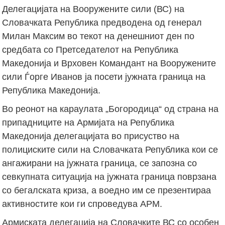
Делегацијата на Вооружените сили (ВС) на
Словачката Република предводена од генерал
Милан Максим во текот на денешниот ден по
средбата со Претседателот на Република
Македонија и Врховен Командант на Вооружените
сили Ѓорге Иванов ја посети јужната граница на
Република Македонија.
Во реонот на караулата „Богородица“ од страна на
припадниците на Армијата на Република
Македонија делегацијата во присуство на
полициските сили на Словачката Република кои се
ангажирани на јужната граница, се запозна со
севкупната ситуација на јужната граница поврзана
со бегалската криза, а воедно им се презентираа
активностите кои ги спроведува АРМ.
Армиската делегација на Словачките ВС со особен