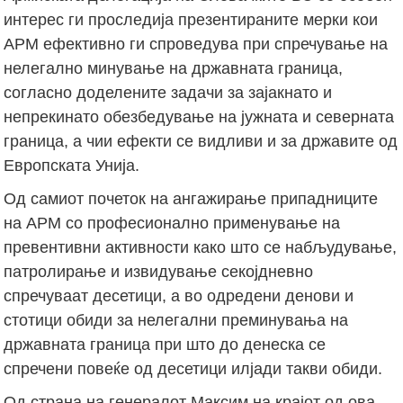
интерес ги проследија презентираните мерки кои
АРМ ефективно ги спроведува при спречување на
нелегално минување на државната граница,
согласно доделените задачи за зајакнато и
непрекинато обезбедување на јужната и северната
граница, а чии ефекти се видливи и за државите од
Европската Унија.
Од самиот почеток на ангажирање припадниците
на АРМ со професионално применување на
превентивни активности како што се набљудување,
патролирање и извидување секојдневно
спречуваат десетици, а во одредени денови и
стотици обиди за нелегални преминувања на
државната граница при што до денеска се
спречени повеќе од десетици илјади такви обиди.
Од страна на генералот Максим на крајот од ова