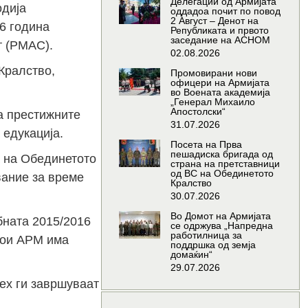
Делегации од Армијата
одија
оддадоа почит по повод
2 Август – Денот на
6 година
Републиката и првото
заседание на АСНОМ
т (РМАС).
02.08.2026
Кралство,
Промовирани нови
офицери на Армијата
во Воената академија
„Генерал Михаило
Апостолски“
а престижните
31.07.2026
 едукација.
Посета на Прва
пешадиска бригада од
а на Обединетото
страна на претставници
од ВС на Обединетото
вание за време
Кралство
30.07.2026
Во Домот на Армијата
бната 2015/2016
се одржува „Напредна
работилница за
кои АРМ има
поддршка од земја
домаќин“
29.07.2026
ех ги завршуваат