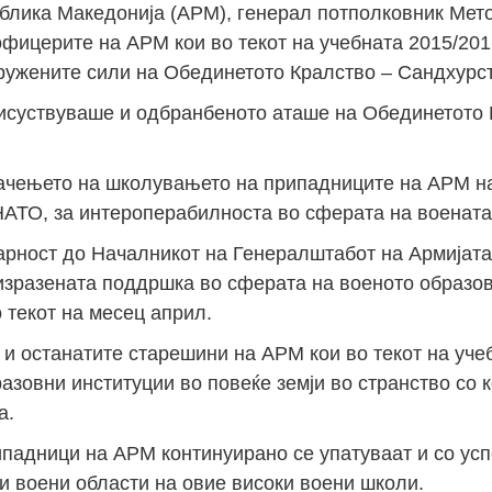
блика Македонија (АРМ), генерал потполковник Мет
офицерите на АРМ кои во текот на учебната 2015/201
ружените сили на Обединетото Кралство – Сандхурс
исуствуваше и одбранбеното аташе на Обединетото 
начењето на школувањето на припадниците на АРМ н
НАТО, за интероперабилноста во сферата на воената
арност до Началникот на Генералштабот на Армијат
 изразената поддршка во сферата на военото образо
 текот на месец април.
и останатите старешини на АРМ кои во текот на уче
азовни институции во повеќе земји во странство со 
а.
ипадници на АРМ континуирано се упатуваат и со усп
 воени области на овие високи воени школи.