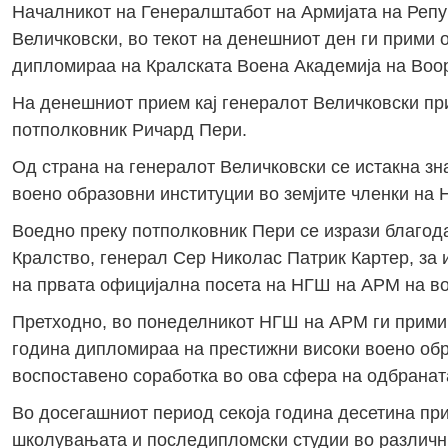
Началникот на Генералштабот на Армијата на Репу
Величковски, во текот на денешниот ден ги прими 
дипломираа на Кралската Воена Академија на Воо
На денешниот прием кај генералот Величковски пр
потполковник Ричард Пери.
Од страна на генералот Величковски се истакна з
воено образовни институции во земјите членки на 
Воедно преку потполковник Пери се изрази благод
Кралство, генерал Сер Николас Патрик Картер, за
на првата официјална посета на НГШ на АРМ на во
Претходно, во понеделникот НГШ на АРМ ги прими 
година дипломираа на престижни високи воено обр
воспоставено соработка во ова сфера на одбранат
Во досегашниот период секоја година десетина пр
школувањата и последипломски студии во различни