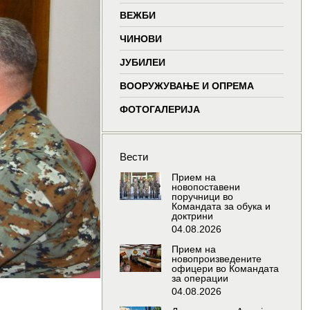
window
window
window
wind
ВЕЖБИ
ЧИНОВИ
ЈУБИЛЕИ
ВООРУЖУВАЊЕ И ОПРЕМА
ФОТОГАЛЕРИЈА
Вести
Прием на
новопоставени
поручници во
Командата за обука и
доктрини
04.08.2026
Прием на
новопроизведените
офицери во Командата
за операции
04.08.2026