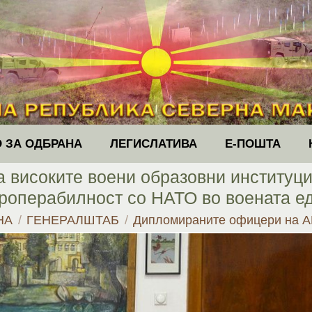
 ЗА ОДБРАНА
ЛЕГИСЛАТИВА
Е-ПОШТА
високите воени образовни институции
роперабилност со НАТО во воената е
here:
НА
ГЕНЕРАЛШТАБ
Дипломираните офицери на 