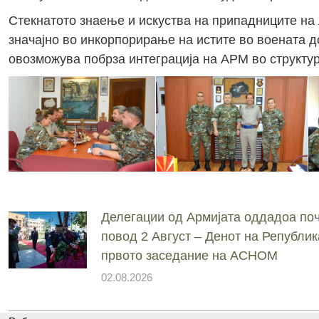
Стекнатото знаење и искуства на припадниците на
значајно во инкорпорирање на истите во воената д
овозможува побрза интеграција на АРМ во структу
Делегации од Армијата оддадоа поч
повод 2 Август – Денот на Републик
првото заседание на АСНОМ
02.08.2026