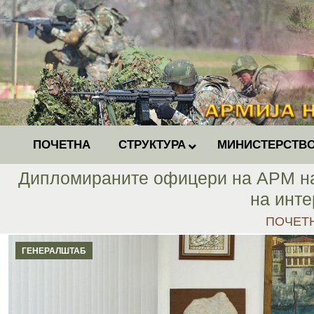
ПОЧЕТНА
СТРУКТУРА
МИНИСТЕРСТВО
Дипломираните офицери на АРМ на 
на инте
You are 
ПОЧЕТ
ГЕНЕРАЛШТАБ