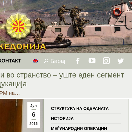
Барај
Search:
КОНТАКТ
Facebook
YouTube
Instagram
Twitt
 во странство – уште еден сегмент
page
page
page
page
дукација
АРМ на…
opens
opens
opens
open
Јул
in
in
in
in
СТРУКТУРА НА ОДБРАНАТА
6
ИСТОРИЈА
new
new
new
new
2016
МЕЃУНАРОДНИ ОПЕРАЦИИ