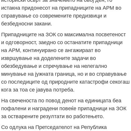
истакна придонесот на припадниците на АРМ во
справување со современите предизвици и
безбедносни закани.
Припадниците на ЗОК со максимална посветеност
и одговорност, заедно со останатите припадници
на АРМ, континуирано се ангажираат во
извршување на доделените задачи во
обезбедување и спречување на нелегално
минување на јужната граница, но и во справување
со последиците од природните катастрофи секогаш
кога за тоа се јавува потреба.
На свеченоста по повод денот на единицата беа
пофалени и наградени повеќе припадници на ЗОК
за остварените резултати во работењето.
Со одлука на Претседателот на Република