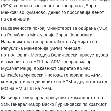
(ЗОК) со воена свеченост во касарната „Боро
Менков“ во Куманово, денес го прославија денот
на единицата.
На свеченоста покрај Министерот за одбрана (МО)
на Република Македонија Зоран Јолевски и
Началникот на генералштабот на Армијата на
Република Македонија (АРМ) генерал-
потполковник Методија Величковски, присуствуваа
и заменикот на НГШ на АРМ генерал-мајор
Мухамет Рацај, државниот секретар во МО
Елизабета Чуповска Ристова, генерали на АРМ,
команданти на единиците на АРМ и други гости од
МО на РМ и ГШ на АРМ.
Во својот говор пред присутните командантот на
ЗОК генерал-мајор Васко Ѓурчиновски по краткиот
историски осврт за значењето на овој ден, го