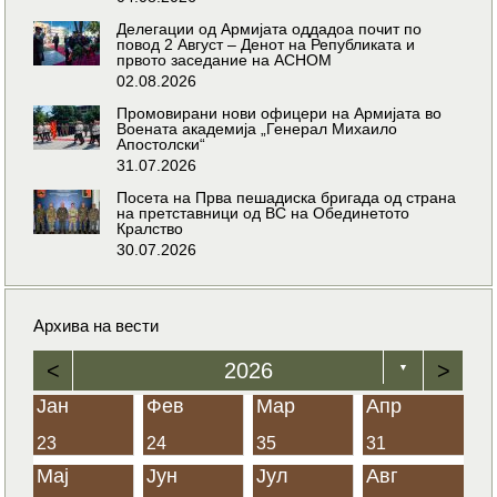
Делегации од Армијата оддадоа почит по
повод 2 Август – Денот на Републиката и
првото заседание на АСНОМ
02.08.2026
Промовирани нови офицери на Армијата во
Воената академија „Генерал Михаило
Апостолски“
31.07.2026
Посета на Прва пешадиска бригада од страна
на претставници од ВС на Обединетото
Кралство
30.07.2026
Архива на вести
<
2026
>
▼
Јан
Фев
Мар
Апр
23
24
35
31
Мај
Јун
Јул
Авг