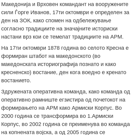
Македонија и Врховен командант на вооружените
сили Ѓорге Иванов, 17ти октомври е определен за
ден на ЗОК, како спомен на одбележување
согласно традициите на значајните историски
настани врз кои се темелат традициите на АРМ.
На 17ти октомври 1878 година во селото Кресна е
формиран штабот на македонското (во
македонската историографија познато и како
кресненско) востание, ден кога воедно е кренато
востанието.
Здружената оперативна команда, како команда од
оперативно рамниште егзистира од почетокот на
формирањето на АРМ како Армиски Корпус. Во
2000 година се трансформира во 1.Армиски
Корпус, во 2002 година се преименува во команда
на копнената војска, а од 2005 година се