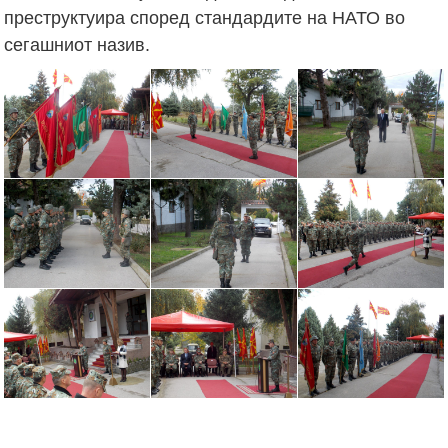
преструктуира според стандардите на НАТО во
сегашниот назив.