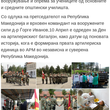
вооружување и опрема за учениците од основните
и средните општински училишта.
Со одлука на претседателот на Република
Македонија и врховен командант на вооружените
сили д-р Ѓорге Иванов,10 Април е одреден за Ден
на артилерискиот баталјон, како датум од поновата
историја, кога е формирана првата артилериска
единица во АРМ во независна и суверена
Република Македонија.