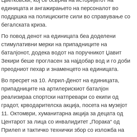
единицата и ангажирањето на персоналот во
поддршка на полициските сили во справување со
бегалската криза.
По повод денот на единицата беа доделени
стимулативни мерки на припадниците на
баталјонот, додека водот на поручникот Џавит
Зекири беше прогласен за најдобар вод и го доби
преодниот пехар и знаменцето на единицата.
Во пресрет на 10. Април-Денот на единицата,
припадниците на артилерискиот баталјон
реализираа спортски натпревари со екипи од
градот, крводарителска акција, посета на музејот
11. Октомври, хуманитарна акција за децата од
Центарот за лица со инвалидитет „Порака“ од
Прилеп и тактичко технички збор со изложба на