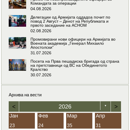
Командата за операции
04.08.2026
Делегации од Армијата оддадоа почит по
повод 2 Август – Денот на Републиката и
првото заседание на АСНОМ
02.08.2026
Промовирани нови офицери на Армијата во
Воената академија „Генерал Михаило
Апостолски“
31.07.2026
Посета на Прва пешадиска бригада од страна
на претставници од ВС на Обединетото
Кралство
30.07.2026
Архива на вести
<
2026
>
▼
Јан
Фев
Мар
Апр
23
24
35
31