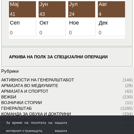
Мај
Јун
Јул
Авг
41
43
24
4
Сеп
Окт
Ное
Дек
0
0
0
0
АРХИВА НА ПОЛК ЗА СПЕЦИЈАЛНИ ОПЕРАЦИИ
Рубрики
АКТИВНОСТИ НА ГЕНЕРАЛШТАБОТ
(146)
АРМИЈАТА ВО МЕДИУМИТЕ
(28)
АРМИЈАТА И СПОРТОТ
(42)
ВЕЖБИ
(230)
ВОЈНИЧКИ СТОРИИ
(11)
ГЕНЕРАЛШТАБ
(1185)
КОМАНДА ЗА ОБУКА И ДОКТРИНИ
(334)
КОМАНДА ЗА ОПЕРАЦИИ
(1422)
За време на посетата на нашата
ЛОГИСТИЧКА БАЗА
(64)
МИРОВНИ МИСИИ
(24)
интернет-страницата, вашата