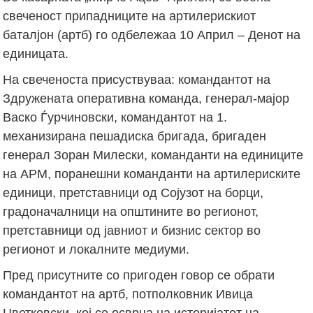
свеченост припадниците на артилерискиот
баталјон (артб) го одбележаа 10 Април – Денот на
единицата.
На свеченоста присуствуваа: командантот на
Здружената оперативна команда, генерал-мајор
Васко Ѓурчиновски, командантот на 1.
механизирана пешадиска бригада, бригаден
генерал Зоран Милески, команданти на единиците
на АРМ, поранешни команданти на артилериските
единици, претставници од Сојузот на борци,
градоначалници на општините во регионот,
претставници од јавниот и бизнис сектор во
регионот и локалните медиуми.
Пред присутните со пригоден говор се обрати
командантот на артб, потполковник Ивица
Цветковски, кој се осврна на историјатот на