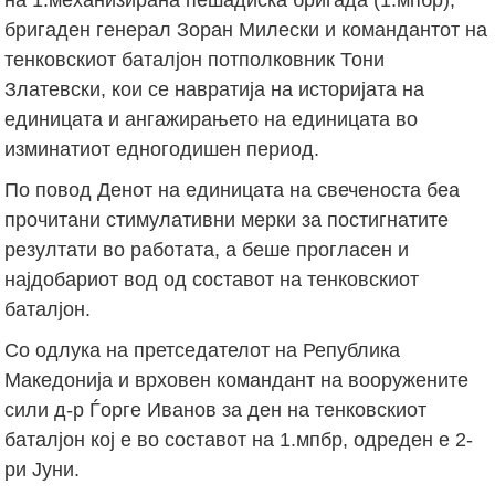
бригаден генерал Зоран Милески и командантот на
тенковскиот баталјон потполковник Тони
Златевски, кои се навратија на историјата на
единицата и ангажирањето на единицата во
изминатиот едногодишен период.
По повод Денот на единицата на свеченоста беа
прочитани стимулативни мерки за постигнатите
резултати во работата, а беше прогласен и
најдобариот вод од составот на тенковскиот
баталјон.
Со одлука на претседателот на Република
Македонија и врховен командант на вооружените
сили д-р Ѓорге Иванов за ден на тенковскиот
баталјон кој е во составот на 1.мпбр, одреден е 2-
ри Јуни.