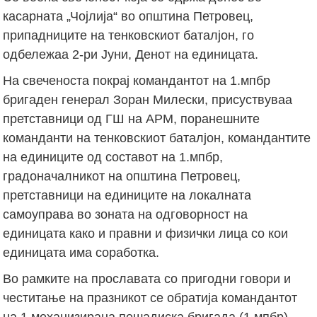
касарната „Чојлија“ во општина Петровец,
припадниците на тенковскиот баталјон, го
одбележаа 2-ри Јуни, Денот на единицата.
На свеченоста покрај командантот на 1.мпбр
бригаден генерал Зоран Милески, присуствуваа
претставници од ГШ на АРМ, поранешните
команданти на тенковскиот баталјон, командантите
на единиците од составот на 1.мпбр,
градоначалникот на општина Петровец,
претставници на единиците на локалната
самоуправа во зоната на одговорност на
единицата како и правни и физички лица со кои
единицата има соработка.
Во рамките на прославата со пригодни говори и
честитање на празникот се обратија командантот
на 1.механизирана пешадиска бригада (1.мпбр),