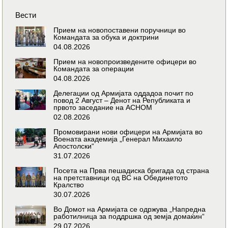
Вести
Прием на новопоставени поручници во
Командата за обука и доктрини
04.08.2026
Прием на новопроизведените офицери во
Командата за операции
04.08.2026
Делегации од Армијата оддадоа почит по
повод 2 Август – Денот на Републиката и
првото заседание на АСНОМ
02.08.2026
Промовирани нови офицери на Армијата во
Воената академија „Генерал Михаило
Апостолски“
31.07.2026
Посета на Прва пешадиска бригада од страна
на претставници од ВС на Обединетото
Кралство
30.07.2026
Во Домот на Армијата се одржува „Напредна
работилница за поддршка од земја домаќин“
29.07.2026