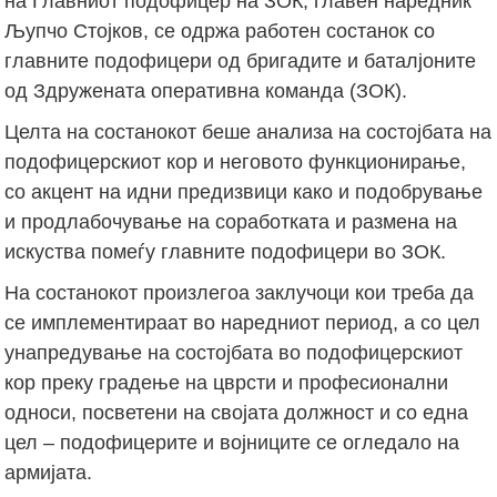
на Главниот подофицер на ЗОК, главен наредник
Љупчо Стојков, се одржа работен состанок со
главните подофицери од бригадите и баталјоните
од Здружената оперативна команда (ЗОК).
Целта на состанокот беше анализа на состојбата на
подофицерскиот кор и неговото функционирање,
со акцент на идни предизвици како и подобрување
и продлабочување на соработката и размена на
искуства помеѓу главните подофицери во ЗОК.
На состанокот произлегоа заклучоци кои треба да
се имплементираат во наредниот период, а со цел
унапредување на состојбата во подофицерскиот
кор преку градење на цврсти и професионални
односи, посветени на својата должност и со една
цел – подофицерите и војниците се огледало на
армијата.