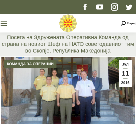
Facebook
YouTube
Instag
T
page
page
page
p
Searc
Барај
opens
opens
opens
o
Посета на Здружената Оперативна Команда од
страна на новиот Шеф на НАТО советодавниот тим
in
in
in
i
во Скопје, Република Македонија
You are here:
new
new
new
n
КОМАНДА ЗА ОПЕРАЦИИ
Јул
11
window
window
windo
w
2016