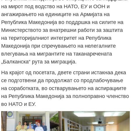
на мирот под водство на НАТО, ЕУ и ООН и
ангажирањето на единиците на Армијата на
Република Македонија во поддршка на силите на
Министерството за внатрешни работи за заштита
на територијалниот интегритет на Република
Македонија при спречувањето на нелегалните
влегувања на мигрантите на таканаречената
„Балканска“ рута за миграција.
На крајот од посетата, двете страни истакнаа дека
се подготвени да продолжат со продлабочување
на соработката, во остварувањето на аспирациите
на Република Македонија за полноправно членство
во НАТО и ЕУ.