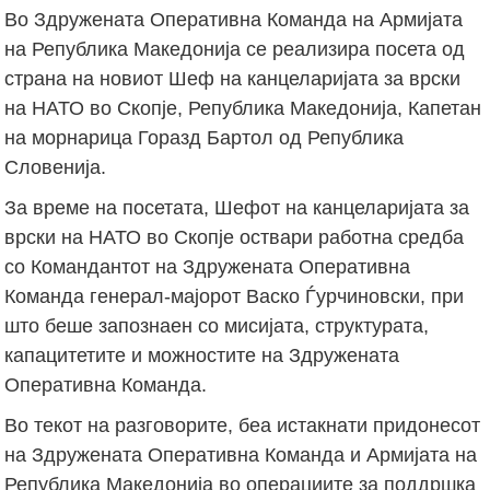
Во Здружената Оперативна Команда на Армијата
на Република Македонија се реализира посета од
страна на новиот Шеф на канцеларијата за врски
на НАТО во Скопје, Република Македонија, Капетан
на морнарица Горазд Бартол од Република
Словенија.
За време на посетата, Шефот на канцеларијата за
врски на НАТО во Скопје оствари работна средба
со Командантот на Здружената Оперативна
Команда генерал-мајорот Васко Ѓурчиновски, при
што беше запознаен со мисијата, структурата,
капацитетите и можностите на Здружената
Оперативна Команда.
Во текот на разговорите, беа истакнати придонесот
на Здружената Оперативна Команда и Армијата на
Република Македонија во операциите за поддршка