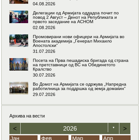
04.08.2026
Делегации од Армијата оддадоа почит по
повод 2 Август – Денот на Републиката и
првото заседание на АСНОМ
02.08.2026
Промовирани нови офицери на Армијата во
Воената академија „Генерал Михаило
Апостолски“
31.07.2026
Посета на Прва пешадиска бригада од страна
на претставници од ВС на Обединетото
Кралство
30.07.2026
Во Домот на Армијата се одржува „Напредна
работилница за поддршка од земја домаќин“
29.07.2026
Архива на вести
<
2026
>
▼
Јан
Фев
Мар
Апр