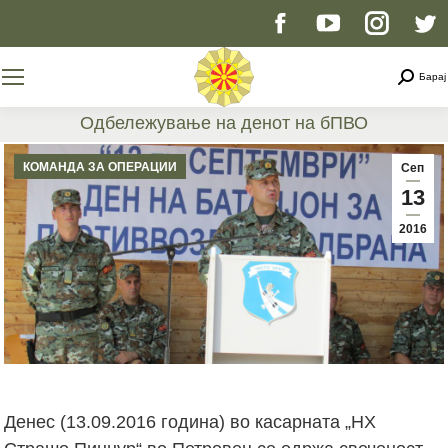
Facebook
YouTube
Instag
T
page
page
page
p
Searc
Барај
opens
opens
opens
o
Одбележување на денот на бПВО
You are here:
in
in
in
i
КОМАНДА ЗА ОПЕРАЦИИ
Сеп
13
new
new
new
n
2016
window
window
windo
w
Денес (13.09.2016 година) во касарната „НХ