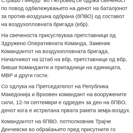
Страшо Пинџур“ во Петровец се одржа свеченост
по повод одбележувањето на денот на баталјонот
за против-воздушна одбрана (бПВО) од составот
на воздухопловната бригада (вбр).
На свеченоста присуствуваа претставници од
Здружено Оперативната Команда, Заменик
Командантот на воздухопловната бригада,
Началникот на Штаб на вбр, претставници од вбр,
бивши Команданти и припадници на единицата,
МВР и други гости.
Со одлука на Претседателот на Република
Македонија и Врховен командант на вооружените
сили, 12-ти септември е одреден за ден на бПВO,
денот кога е истрелана првата ракета земја-воздух.
Командантот на бПВО, потполковник Трајче
Денчевски во обраќањето пред присутните го