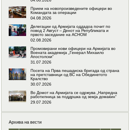
Прием на новопроизведените офицери во
Командата за операции
04.08.2026
Делегации од Армијата оддадоа почит по
повод 2 Август – Денот на Републиката и
првото заседание на АСНОМ
02.08.2026
Промовирани нови офицери на Армијата во
Воената академија „Генерал Михаило
Апостолски“
31.07.2026
Посета на Прва пешадиска бригада од страна
на претставници од ВС на Обединетото
Кралство
30.07.2026
Во Домот на Армијата се одржува „Напредна
работилница за поддршка од земја домаќин“
29.07.2026
Архива на вести