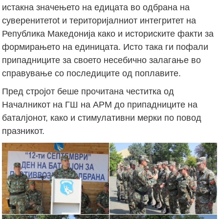
истакна значењето на едицата во одбрана на
суверенитетоt и територијалниот интегритет на
Република Македонија како и историските факти за
формирањето на единицата. Исто така ги пофали
припадниците за своето несебично залагање во
справување со последиците од поплавите.
Пред стројот беше прочитана честитка од
Началникот на ГШ на АРМ до припадниците на
баталјонот, како и стимулативни мерки по повод
празникот.