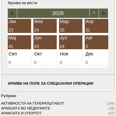
Архива на вести
<
2026
>
▼
Јан
Фев
Мар
Апр
23
24
35
31
Мај
Јун
Јул
Авг
41
43
24
3
Сеп
Окт
Ное
Дек
0
0
0
0
АРХИВА НА ПОЛК ЗА СПЕЦИЈАЛНИ ОПЕРАЦИИ
Рубрики
АКТИВНОСТИ НА ГЕНЕРАЛШТАБОТ
(146)
АРМИЈАТА ВО МЕДИУМИТЕ
(28)
АРМИЈАТА И СПОРТОТ
(42)