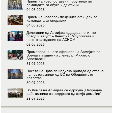
Прием на новопоставени поручници во
Командата за обука и доктрини
04.08.2026
Прием на новопроизведените офицери во
Командата за операции
04.08.2026
Делегации од Армијата оддадоа почит по
повод 2 Август – Денот на Републиката и
првото заседание на АСНОМ
02.08.2026
Промовирани нови офицери на Армијата во
Воената академија „Генерал Михаило
Апостолски“
31.07.2026
Посета на Прва пешадиска бригада од страна
на претставници од ВС на Обединетото
Кралство
30.07.2026
Во Домот на Армијата се одржува „Напредна
работилница за поддршка од земја домаќин“
29.07.2026