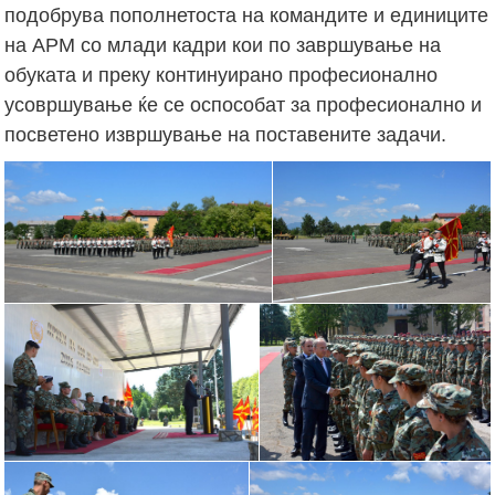
подобрува пополнетоста на командите и единиците
на АРМ со млади кадри кои по завршување на
обуката и преку континуирано професионално
усовршување ќе се оспособат за професионално и
посветено извршување на поставените задачи.