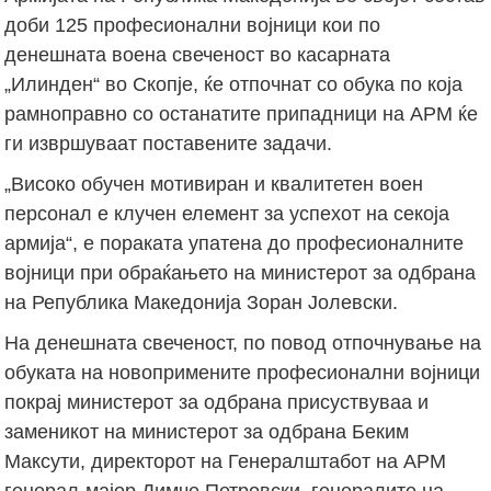
доби 125 професионални војници кои по
денешната воена свеченост во касарната
„Илинден“ во Скопје, ќе отпочнат со обука по која
рамноправно со останатите припадници на АРМ ќе
ги извршуваат поставените задачи.
„Високо обучен мотивиран и квалитетен воен
персонал е клучен елемент за успехот на секоја
армија“, е пораката упатена до професионалните
војници при обраќањето на министерот за одбрана
на Република Македонија Зоран Јолевски.
На денешната свеченост, по повод отпочнување на
обуката на новопримените професионални војници
покрај министерот за одбрана присуствуваа и
заменикот на министерот за одбрана Беким
Максути, директорот на Генералштабот на АРМ
генерал-мајор Димче Петровски, генералите на