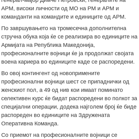
АРМ, високи личности од МО на РМ и АРМ и
команданти на командите и единиците од АРМ.
По завршувањето на тромесечна дополнителна
стручна обука која ќе се реализира во единиците на
Армијата на Република Македонија,
професионалните војници ќе ја продолжат својата
воена кариера во единиците каде се распоредени.
Во овој контингент од новопримените
професионални војници шест се припаднички од
женскиот пол, а 49 од нив кои имаат поминато
селективен курс ќе бидат распоредени во полкот за
специјални операции, додека најголем број ќе биде
распореден во единиците на Здружената
Оперативна Команда.
Со приемот на професионалните војници се