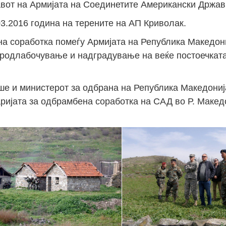
авот на Армијата на Соединетите Американски Држав
03.2016 година на терените на АП Криволак.
а соработка помеѓу Армијата на Република Македони
 продлабочување и надградување на веќе постоечкат
аше и министерот за одбрана на Република Македониј
ријата за одбрамбена соработка на САД во Р. Макед