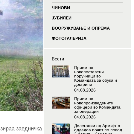
window
window
window
window
ЧИНОВИ
ЈУБИЛЕИ
ВООРУЖУВАЊЕ И ОПРЕМА
ФОТОГАЛЕРИЈА
Вести
Прием на
новопоставени
поручници во
Командата за обука и
доктрини
04.08.2026
Прием на
новопроизведените
офицери во Командата
за операции
04.08.2026
Делегации од Армијата
изираа заедничка
оддадоа почит по повод