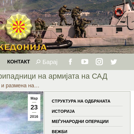
Барај
Search:
КОНТАКТ
Facebook
YouTube
Instagram
Twitter
припадници на армијата на САД
page
page
page
page
 и размена на…
opens
opens
opens
opens
Мар
СТРУКТУРА НА ОДБРАНАТА
23
in
in
in
in
ИСТОРИЈА
2016
МЕЃУНАРОДНИ ОПЕРАЦИИ
new
new
new
new
ВЕЖБИ