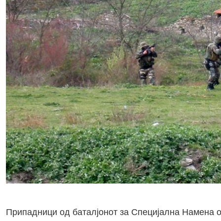
Припадници од баталјонот за Специјална Намена о