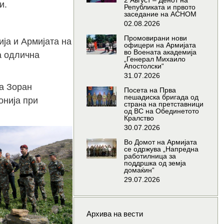
2 Август – Денот на
и.
Републиката и првото
заседание на АСНОМ
02.08.2026
Промовирани нови
ја и Армијата на
офицери на Армијата
во Воената академија
а одлична
„Генерал Михаило
Апостолски“
31.07.2026
а Зоран
Посета на Прва
пешадиска бригада од
онија при
страна на претставници
од ВС на Обединетото
Кралство
30.07.2026
Во Домот на Армијата
се одржува „Напредна
работилница за
поддршка од земја
домаќин“
29.07.2026
Архива на вести