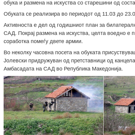
обука и размена на искуства со старешини од сост
Обуката се реализира во периодот од 11.03 до 23.
Активноста е дел од годишниот план за билатералн
САД. Покрај размена на искуства, целта воедно е
соработка помеѓу двете армии.
Во неколку часовна посета на обуката присуствув
Јолевски придружуван од претставници од канцела
Амбасадата на САД во Република Македонија.