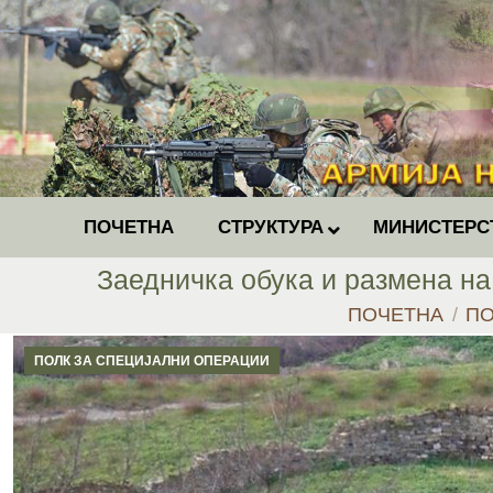
ПОЧЕТНА
СТРУКТУРА
МИНИСТЕРС
Заедничка обука и размена на
You are here:
ПОЧЕТНА
ПО
ПОЛК ЗА СПЕЦИЈАЛНИ ОПЕРАЦИИ