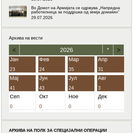
Во Домот на Армијата се одржува „Напредна
работилница за поддршка од земја домаќин“
29.07.2026
Архива на вести
<
2026
>
▼
Јан
Фев
Мар
Апр
23
24
35
31
Мај
Јун
Јул
Авг
41
43
24
3
Сеп
Окт
Ное
Дек
0
0
0
0
АРХИВА НА ПОЛК ЗА СПЕЦИЈАЛНИ ОПЕРАЦИИ