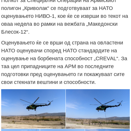
Полкот за Специјални Операции на Армискиот
полигон „Криволак“ се подготвуваат за НАТО
оценувањето НИВО-1, кое ќе се изврши во текот на
оваа недела во рамки на вежбата „Македонски
Блесок-12“.
Оценувањето ќе се врши од страна на овластени
НАТО оценувачи според НАТО стандардите на
оценување на борбената способност „CREVAL“. За
таа цел припадниците на АРМ во последните
подготовки пред оценувањето ги покажуваат сите
свои стекнати вештини и способности.