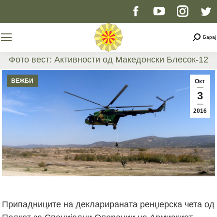
Facebook
YouTube
Instag
T
page
page
page
p
Searc
Барај
opens
opens
opens
o
Фото вест: Активности од Македонски Блесок-12
You are here:
in
in
in
i
ВЕЖБИ
Окт
3
new
new
new
n
2016
window
window
windo
w
Припадниците на декларираната ренџерска чета од