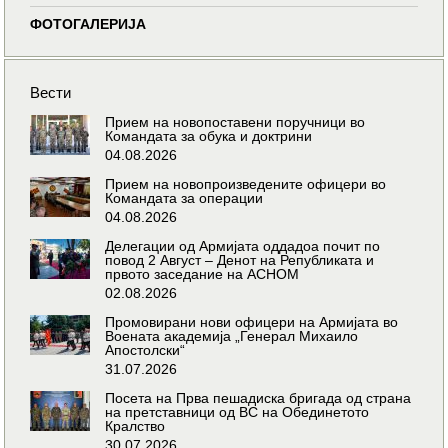
ФОТОГАЛЕРИЈА
Вести
Прием на новопоставени поручници во
Командата за обука и доктрини
04.08.2026
Прием на новопроизведените офицери во
Командата за операции
04.08.2026
Делегации од Армијата оддадоа почит по
повод 2 Август – Денот на Републиката и
првото заседание на АСНОМ
02.08.2026
Промовирани нови офицери на Армијата во
Воената академија „Генерал Михаило
Апостолски“
31.07.2026
Посета на Прва пешадиска бригада од страна
на претставници од ВС на Обединетото
Кралство
30.07.2026