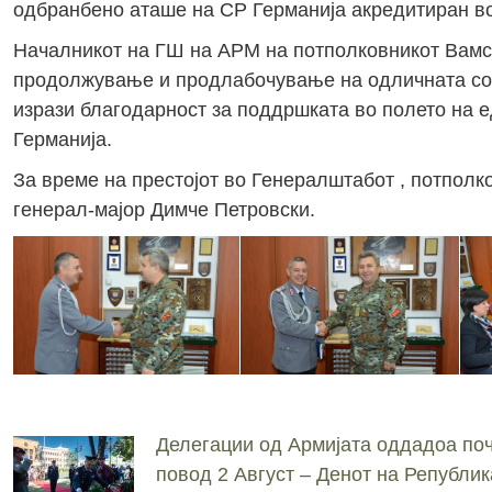
одбранбено аташе на СР Германија акредитиран во
Началникот на ГШ на АРМ на потполковникот Вамс
продолжување и продлабочување на одличната сор
изрази благодарност за поддршката во полето на е
Германија.
За време на престојот во Генералштабот , потпол
генерал-мајор Димче Петровски.
Делегации од Армијата оддадоа поч
повод 2 Август – Денот на Републик