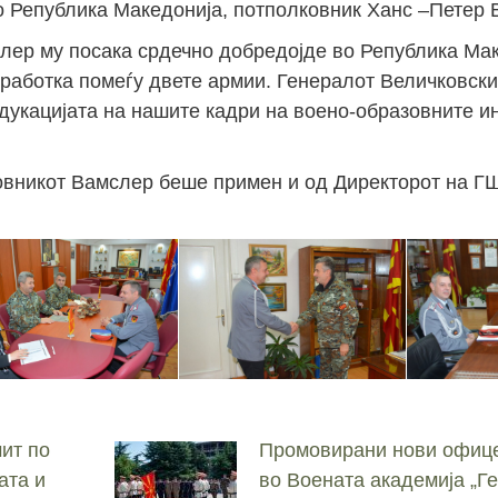
 Република Македонија, потполковник Ханс –Петер 
лер му посака срдечно добредојде во Република Мак
аботка помеѓу двете армии. Генералот Величковски
дукацијата на нашите кадри на воено-образовните и
ковникот Вамслер беше примен и од Директорот на 
ит по
Промовирани нови офице
ата и
во Воената академија „