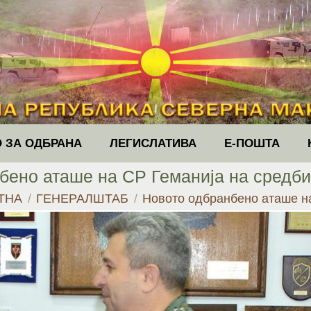
 ЗА ОДБРАНА
ЛЕГИСЛАТИВА
Е-ПОШТА
бено аташе на СР Геманија на средб
e here:
ТНА
ГЕНЕРАЛШТАБ
Новото одбранбено аташе 