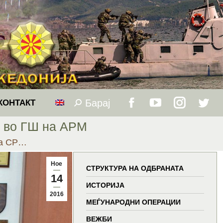
Барај
Search:
КОНТАКТ
Facebook
YouTube
Instagram
Twitt
и во ГШ на АРМ
page
page
page
page
на СР…
opens
opens
opens
open
Ное
СТРУКТУРА НА ОДБРАНАТА
14
in
in
in
in
ИСТОРИЈА
2016
МЕЃУНАРОДНИ ОПЕРАЦИИ
new
new
new
new
ВЕЖБИ