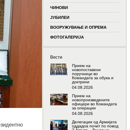
window
window
window
wind
ЧИНОВИ
ЈУБИЛЕИ
ВООРУЖУВАЊЕ И ОПРЕМА
ФОТОГАЛЕРИЈА
Вести
Прием на
новопоставени
поручници во
Командата за обука и
доктрини
04.08.2026
Прием на
новопроизведените
офицери во Командата
за операции
04.08.2026
Делегации од Армијата
езидентно
оддадоа почит по повод