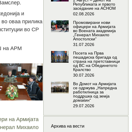
2 Август – Денот на
Вамслер.
Републиката и првото
заседание на АСНОМ
едонија и
02.08.2026
 во оваа прилика
Промовирани нови
офицери на Армијата
нституции во СР
во Воената академија
„Генерал Михаило
Апостолски“
31.07.2026
ГШ на АРМ
Посета на Прва
пешадиска бригада од
страна на претставници
од ВС на Обединетото
Кралство
30.07.2026
Во Домот на Армијата
се одржува „Напредна
работилница за
поддршка од земја
домаќин“
29.07.2026
ри на Армијата
Архива на вести
Генерал Михаило