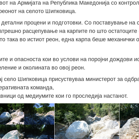
вот на Армијата на Република Македонија со контро
 реонот на селото Шипковица.
детални процени и подготовки. Со поставување на 
атрешно расцепување на карпите по што остатоците
то така во истиот реон, една карпа беше механички 
ите и опасноста кои во услови на поројни дождови и
ление и околината во овој реон.
ј село Шипковица присуствуваа министерот за одбра
еративната команда,
вници од медиумите кои го проследија настанот.