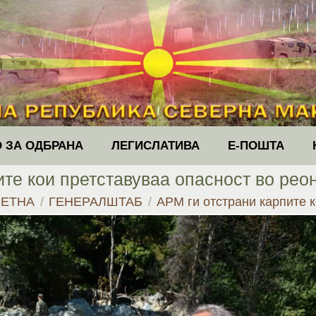
 ЗА ОДБРАНА
ЛЕГИСЛАТИВА
Е-ПОШТА
ите кои претставуваа опасност во рео
are here:
ЕТНА
ГЕНЕРАЛШТАБ
АРМ ги отстрани карпите 