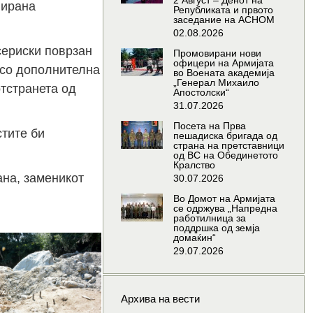
2 Август – Денот на
лирана
Републиката и првото
заседание на АСНОМ
02.08.2026
сериски поврзан
Промовирани нови
офицери на Армијата
 со дополнителна
во Воената академија
„Генерал Михаило
отстранета од
Апостолски“
31.07.2026
Посета на Прва
стите би
пешадиска бригада од
страна на претставници
од ВС на Обединетото
Кралство
на, заменикот
30.07.2026
Во Домот на Армијата
се одржува „Напредна
работилница за
поддршка од земја
домаќин“
29.07.2026
Архива на вести