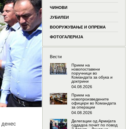
window
window
window
wind
ЧИНОВИ
ЈУБИЛЕИ
ВООРУЖУВАЊЕ И ОПРЕМА
ФОТОГАЛЕРИЈА
Вести
Прием на
новопоставени
поручници во
Командата за обука и
доктрини
04.08.2026
Прием на
новопроизведените
офицери во Командата
за операции
04.08.2026
Делегации од Армијата
, денес
оддадоа почит по повод