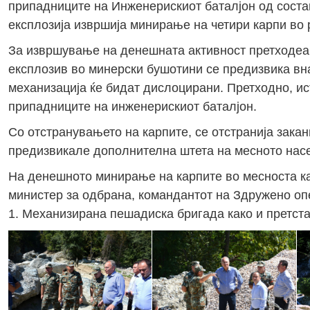
припадниците на Инженерискиот баталјон од соста
експлозија извршија минирање на четири карпи во
За извршување на денешната активност претходеа 
експлозив во минерски бушотини се предизвика вн
механизација ќе бидат дислоцирани. Претходно, ис
припадниците на инженерискиот баталјон.
Со отстранувањето на карпите, се отстранија закан
предизвикале дополнителна штета на месното насе
На денешното минирање на карпите во месноста ка
министер за одбрана, командантот на Здружено оп
1. Механизирана пешадиска бригада како и претста