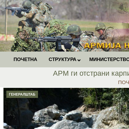
ПОЧЕТНА
СТРУКТУРА
МИНИСТЕРСТВО
АРМ ги отстрани карп
You 
ПОЧ
ГЕНЕРАЛШТАБ