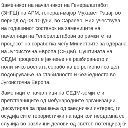
Заменикот на началникот на Генералштабот
(ЗНГШ) на АРМ, генерал-мајор Мухамет Рацај, во
период од 08-10 јуни, во Сараево, БиХ учествува
на годишниот состанок на замениците на
началници на Генералштабови во рамките на
процесот на соработка меѓу Министрите за одбрана
на Југоисточна Европа (СЕДМ). Суштината на
СЕДМ процесот е јакнење на разбирањето и
политичко воената соработка во регионот со цел
подобрување на стабилноста и безбедноста во
Југоисточна Европа.
Замениците началници на СЕДМ-земјите и
претставниците од меѓународните организации
дискутираа за прашања од заеднички интерес, ги
осудија сите терористички напади кои неодамна се
случија во различни делови од светот, потенцирајќи