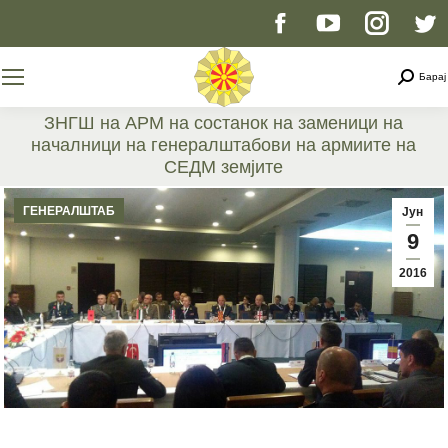
Facebook
YouTube
Instag
T
page
page
page
p
Searc
Барај
opens
opens
opens
o
ЗНГШ на АРМ на состанок на заменици на
началници на генералштабови на армиите на
in
in
in
i
СЕДМ земјите
You are here:
new
new
new
n
ГЕНЕРАЛШТАБ
Јун
9
window
window
windo
w
2016