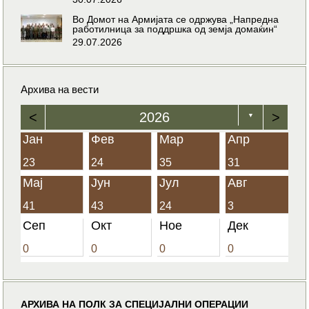
Во Домот на Армијата се одржува „Напредна
работилница за поддршка од земја домаќин“
29.07.2026
Архива на вести
<
2026
>
▼
Јан
Фев
Мар
Апр
23
24
35
31
Мај
Јун
Јул
Авг
41
43
24
3
Сеп
Окт
Ное
Дек
0
0
0
0
АРХИВА НА ПОЛК ЗА СПЕЦИЈАЛНИ ОПЕРАЦИИ