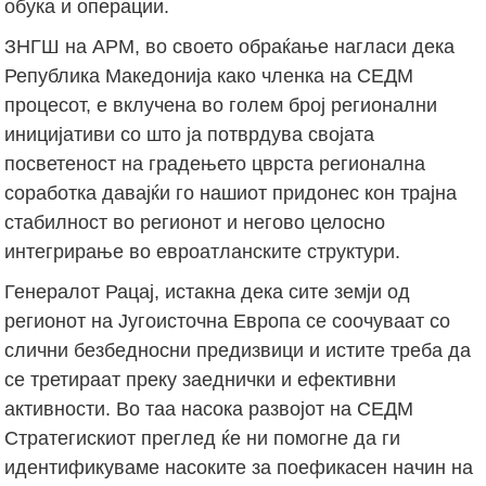
обука и операции.
ЗНГШ на АРМ, во своето обраќање нагласи дека
Република Македонија како членка на СЕДМ
процесот, е вклучена во голем број регионални
иницијативи со што ја потврдува својата
посветеност на градењето цврста регионална
соработка давајќи го нашиот придонес кон трајна
стабилност во регионот и негово целосно
интегрирање во евроатланските структури.
Генералот Рацај, истакна дека сите земји од
регионот на Југоисточна Европа се соочуваат со
слични безбедносни предизвици и истите треба да
се третираат преку заеднички и ефективни
активности. Во таа насока развојот на СЕДМ
Стратегискиот преглед ќе ни помогне да ги
идентификуваме насоките за поефикасен начин на