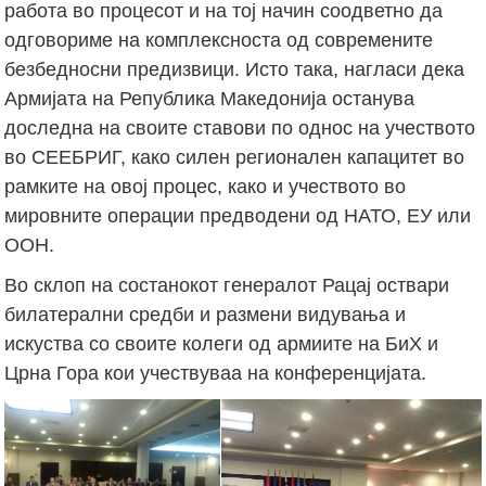
работа во процесот и на тој начин соодветно да
одговориме на комплексноста од современите
безбедносни предизвици. Исто така, нагласи дека
Армијата на Република Македонија останува
доследна на своите ставови по однос на учеството
во СЕЕБРИГ, како силен регионален капацитет во
рамките на овој процес, како и учеството во
мировните операции предводени од НАТО, ЕУ или
ООН.
Во склоп на состанокот генералот Рацај оствари
билатерални средби и размени видувања и
искуства со своите колеги од армиите на БиХ и
Црна Гора кои учествуваа на конференцијата.