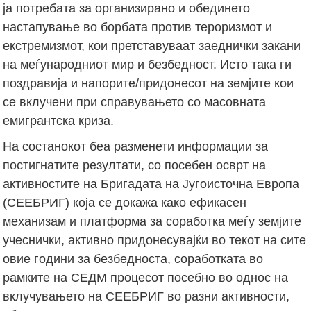
ја потребата за организирано и обединето
настапување во борбата против тероризмот и
екстремизмот, кои претставуваат заеднички закани
на меѓународниот мир и безбедност. Исто така ги
поздравија и напорите/придонесот на земјите кои
се вклучени при справувањето со масовната
емигрантска криза.
На состанокот беа разменети информации за
постигнатите резултати, со посебен осврт на
активностите на Бригадата на Југоисточна Европа
(СЕЕБРИГ) која се докажа како ефикасен
механизам и платформа за соработка меѓу земјите
учеснички, активно придонесувајќи во текот на сите
овие години за безбедноста, соработката во
рамките на СЕДМ процесот посебно во однос на
вклучувањето на СЕЕБРИГ во разни активности,