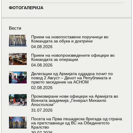
ФОТОГАЛЕРИЈА
Вести
Прием на новопоставени поручници во
Командата за обука и доктрини
04.08.2026
Прием на новопроизведените офицери во
Командата за операции
04.08.2026
Делегации од Армијата оддадоа почит по
повод 2 Август – Денот на Републиката и
првото заседание на АСНОМ
02.08.2026
Промовирани нови офицери на Армијата во
Воената академија „Генерал Михаило
Апостолски“
31.07.2026
Посета на Прва пешадиска бригада од страна
на претставници од ВС на Обединетото
Кралство
30.07.2026