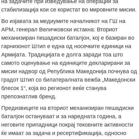
на задачите при изведување на операции за
стабилизација кои се користат во мировните мисии.
Во изјавата за медиумите началникот на ГШ на
АРМ, генерал Величковски истакна: Вториот
механизиран пешадиски баталјон, кој е базиран во
гарнизонот Штип е една од носечките единици на
Армијата. Традицијата е долга заради тоа што
самото оценување на единиците декларирани за
мисии надвор од Република Македонија почнува од
градот Штип со билатералната вежба „Македонски
блесок 1“, која во регионот веќе станува
препознатлив бренд.
Прeдизвиците на вториот механизиран пешадиски
баталјон остануваат и за наредната година, а
неговите припадници покрај тековните активности
ќе имаат за задача и ресертификација, односно