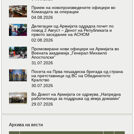
Прием на новопроизведените офицери во
Командата за операции
04.08.2026
Делегации од Армијата оддадоа почит по
повод 2 Август – Денот на Републиката и
првото заседание на АСНОМ
02.08.2026
Промовирани нови офицери на Армијата во
Воената академија „Генерал Михаило
Апостолски“
31.07.2026
Посета на Прва пешадиска бригада од страна
на претставници од ВС на Обединетото
Кралство
30.07.2026
Во Домот на Армијата се одржува „Напредна
работилница за поддршка од земја домаќин“
29.07.2026
Архива на вести