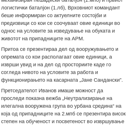
логистички баталјон (1.лб), Врховниот командант
беше информиран со актуелните состојби и
предизвици со кои се соочуваaт овие единици во
однос на условите за изведување на обуката и
животот на припадниците на АРМ.
Притоа се презентираа дел од вооружувањето и
опремата со кои располагаат овие единици, а
изврши увид и на дел од просториите каде го
согледа нивото на условите за работа и
функционирањето на касарната „Јане Сандански”.
Претседателот Иванов имаше можност да
проследи показна вежба „Неутрализирање на
илегална вооружена група во урбана средина“ на
која од припадниците на 2.мпб се презентира висок
степен на обученост и посветеност во извршување