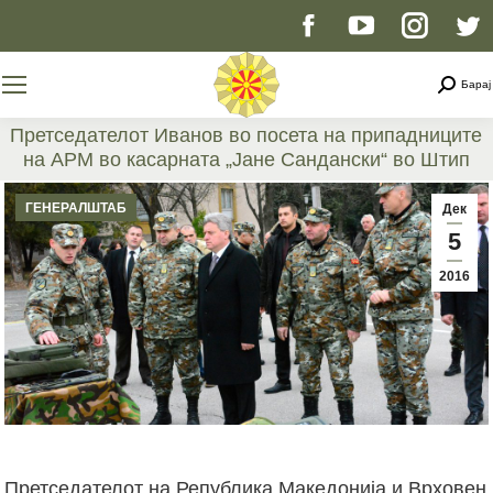
Facebook
YouTube
Instag
T
page
page
page
p
Searc
Барај
opens
opens
opens
o
Претседателот Иванов во посета на припадниците
на АРМ во касарната „Јане Сандански“ во Штип
in
in
in
i
You are here:
ГЕНЕРАЛШТАБ
Дек
new
new
new
n
5
2016
window
window
windo
w
Претседателот на Република Македонија и Врховен