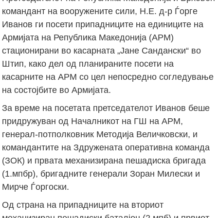
командант на вооружените сили, Н.Е. д-р Ѓорге
Иванов ги посети припадниците на единиците на
Армијата на Република Македонија (АРМ)
стационирани во касарната „Јане Сандански“ во
Штип, како дел од планираните посети на
касарните на АРМ со цел непосредно согледување
на состојбите во Армијата.
За време на посетата претседателот Иванов беше
придружуван од Началникот на ГШ на АРМ,
генерал-потполковник Методија Величковски, и
командантите на Здружената оперативна команда
(ЗОК) и првата механизирана пешадиска бригада
(1.мпбр), бригадните генерали Зоран Милески и
Мирче Ѓоргоски.
Од страна на припадниците на вториот
механизиран пешадиски баталјон (2.мпб) и првиот