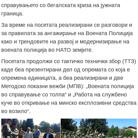
справувањето со бегалската криза на јужната
граница.
За време на посетата реализирани се разговори и
за правилата за ангажирање на Воената Полиција
како и трендовите на развој и модернизирање на
воената полиција во НАТО земјите.
Посетата продолжи со тактичко технички збор (ТТЗ)
каде беа презентирани дел од опремата со која е
опремена единицата, а беа реализирани и две
Методско показни вежби (МПВ): „Воената полиција
во справување со толпа“ и „Работа на службено
куче во откривање на минско експлозивни средства
во возило“.