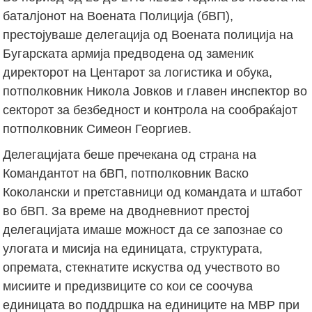
баталјонот на Воената Полиција (бВП),
престојуваше делегација од Воената полиција на
Бугарската армија предводена од заменик
директорот на Центарот за логистика и обука,
потполковник Никола Јовков и главен инспектор во
секторот за безбедност и контрола на сообраќајот
потполковник Симеон Георгиев.
Делегацијата беше пречекана од страна на
Командантот на бВП, потполковник Васко
Коколански и претставници од командата и штабот
во бВП. За време на дводневниот престој
делегацијата имаше можност да се запознае со
улогата и мисија на единицата, структурата,
опремата, стекнатите искуства од учеството во
мисиите и предизвиците со кои се соочува
единицата во поддршка на единиците на МВР при