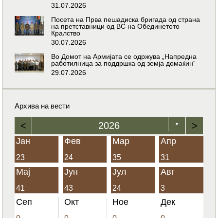
31.07.2026
Посета на Прва пешадиска бригада од страна
на претставници од ВС на Обединетото
Кралство
30.07.2026
Во Домот на Армијата се одржува „Напредна
работилница за поддршка од земја домаќин“
29.07.2026
Архива на вести
<
2026
>
▼
Јан
Фев
Мар
Апр
23
24
35
31
Мај
Јун
Јул
Авг
41
43
24
3
Сеп
Окт
Ное
Дек