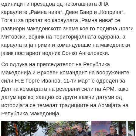
единици ги презедоа од некогашната ЈНА
караулите „Рамна нива“, Деве Баир и „Коприва“.
Тогаш за првпат во караулата „Рамна нива“ се
развиори македонското знаме кое го подигна Драги
Митовски, војник на Територијалната одбрана, а
караулата ја прими и командуваше на македонски
јазик постариот водник Сонко Ангеловски.
Со одлука на претседателот на Република
Македонија и Врховен командант на вооружените
сили Н.Е Ѓорге Иванов, 11-ти март е одреден за
Ден на командата на резервни сили на АРМ, како
датум врз кој заедно со други важни датуми од
историјата се темелат традициите на Армијата на
Република Македонија.