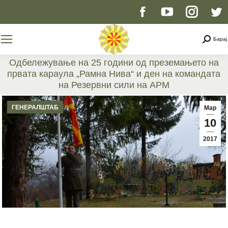
Facebook
YouTube
Instag
T
page
page
page
p
Searc
Барај
opens
opens
opens
o
Одбележување на 25 години од преземањето на
првата караула „Рамна Нива“ и ден на командата
in
in
in
i
на Резервни сили на АРМ
You are here:
new
new
new
n
ГЕНЕРАЛШТАБ
Мар
10
window
window
windo
w
2017