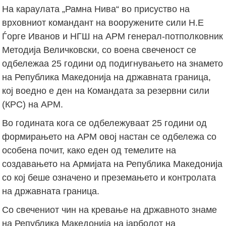
На караулата „Рамна Нива“ во присуство на
врховниот командант на вооружените сили Н.Е
Ѓорге Иванов и НГШ на АРМ генерал-потполковник
Методија Величковски, со воена свеченост се
одбележаа 25 години од подигнувањето на знамето
на Република Македонија на државната граница,
кој воедно е ден на Командата за резервни сили
(КРС) на АРМ.
Во годината кога се одбележуваат 25 години од
формирањето на АРМ овој настан се одбележа со
особена почит, како еден од темелите на
создавањето на Армијата на Република Македонија
со кој беше означено и преземањето и контролата
на државната граница.
Со свечениот чин на кревање на државното знаме
на Република Македонија на јарболот на