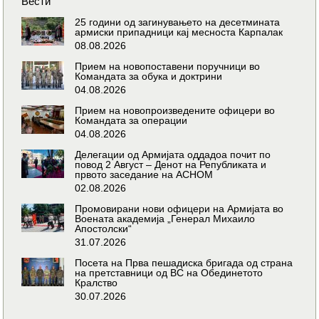
Вести
25 години од загинувањето на десетмината
армиски припадници кај месноста Карпалак
08.08.2026
Прием на новопоставени поручници во
Командата за обука и доктрини
04.08.2026
Прием на новопроизведените офицери во
Командата за операции
04.08.2026
Делегации од Армијата оддадоа почит по
повод 2 Август – Денот на Републиката и
првото заседание на АСНОМ
02.08.2026
Промовирани нови офицери на Армијата во
Воената академија „Генерал Михаило
Апостолски“
31.07.2026
Посета на Прва пешадиска бригада од страна
на претставници од ВС на Обединетото
Кралство
30.07.2026