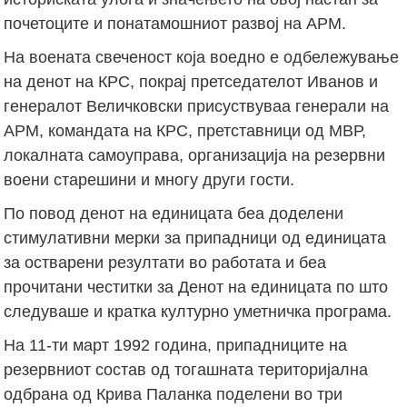
почетоците и понатамошниот развој на АРМ.
На воената свеченост која воедно е одбележување
на денот на КРС, покрај претседателот Иванов и
генералот Величковски присуствуваа генерали на
АРМ, командата на КРС, претставници од МВР,
локалната самоуправа, организација на резервни
воени старешини и многу други гости.
По повод денот на единицата беа доделени
стимулативни мерки за припадници од единицата
за остварени резултати во работата и беа
прочитани честитки за Денот на единицата по што
следуваше и кратка културно уметничка програма.
На 11-ти март 1992 година, припадниците на
резервниот состав од тогашната територијална
одбрана од Крива Паланка поделени во три