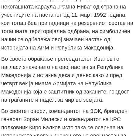
некогашната караула „Рамна Нива“ од страна на
учесниците на настанот од 11. март 1992 година,
кои тогаш беа припадници на резервниот состав на
тогашната територијална одбрана, на симболичен
начин се одбележа овој значаен настан од
историјата на АРМ и Република Македонија.
Во своето обраќање претседателот Иванов го
нагласи значењето на овој настан за Република
Македонија и истакна дека и денес како и пред
четврт век ја имаме Армијата на Република
Македонија која е заштитник од заканите, гордост
на граѓаните и надеж за мир во земјата.
Во своите говори, командантот на ЗОК, бригаден
генерал Зоран Милески и командантот на КРС
полковник Киро Калков исто така се осврнаа на
историската улога и значењето на овој настан за