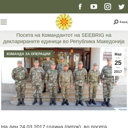
Facebook
YouTube
Instag
T
page
page
page
p
Searc
Барај
opens
opens
opens
o
Посета на Командантот на SEEBRIG на
декларираните единици во Република Македонија
in
in
in
i
You are here:
КОМАНДА ЗА ОПЕРАЦИИ
Мар
new
new
new
n
25
2017
window
window
windo
w
На ден 24.03.2017 година (петок), во посета