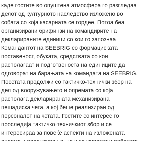
каде гостите во опуштена атмосфера го разгледаа
делот од културното наследство изложено во
собата со која касарната се гордее. Потоа беа
организирани брифинзи на командирите на
декларираните единици со кои го запознаа
Командантот на SEEBRIG со формациската
поставеност, обуката, средствата со кои
располагаат и подготвеноста на единиците да
одговорат на барањата на командата на SEEBRIG.
Посетата продолжи со тактичко-технички збор на
дел од вооружувањето и опремата со која
располага декларираната механизирана
пешадиска чета, а кој беше реализиран од
персоналот на четата. Гостите со интерес го
проследија тактичко-техничкиот збор и се
интересираа за повеќе аспекти на изложената