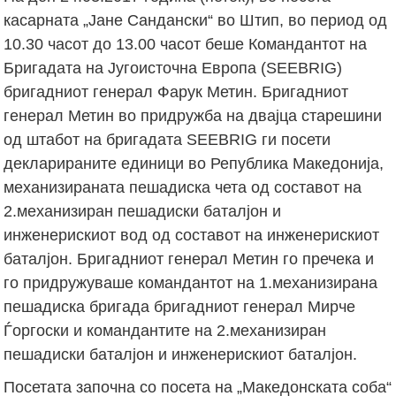
касарната „Јане Сандански“ во Штип, во период од
10.30 часот до 13.00 часот беше Командантот на
Бригадата на Југоисточна Европа (SEEBRIG)
бригадниот генерал Фарук Метин. Бригадниот
генерал Метин во придружба на двајца старешини
од штабот на бригадата SEEBRIG ги посети
декларираните единици во Република Македонија,
механизираната пешадиска чета од составот на
2.механизиран пешадиски баталјон и
инженерискиот вод од составот на инженерискиот
баталјон. Бригадниот генерал Метин го пречека и
го придружуваше командантот на 1.механизирана
пешадиска бригада бригадниот генерал Мирче
Ѓоргоски и командантите на 2.механизиран
пешадиски баталјон и инженерискиот баталјон.
Посетата започна со посета на „Македонската соба“