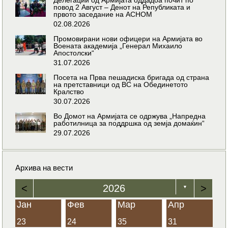
повод 2 Август – Денот на Републиката и
првото заседание на АСНОМ
02.08.2026
Промовирани нови офицери на Армијата во
Воената академија „Генерал Михаило
Апостолски“
31.07.2026
Посета на Прва пешадиска бригада од страна
на претставници од ВС на Обединетото
Кралство
30.07.2026
Во Домот на Армијата се одржува „Напредна
работилница за поддршка од земја домаќин“
29.07.2026
Архива на вести
<
2026
>
▼
Јан
Фев
Мар
Апр
23
24
35
31