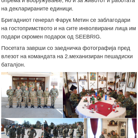
опрема и вооружување, но и за животот и работата
на декларираните единици.
Бригадниот генерал Фарук Метин се заблагодари
на гостопримството и на сите инволвирани лица им
подари скромен подарок од SEEBRIG.
Посетата заврши со заедничка фотографија пред
влезот на командата на 2.механизиран пешадиски
баталјон.