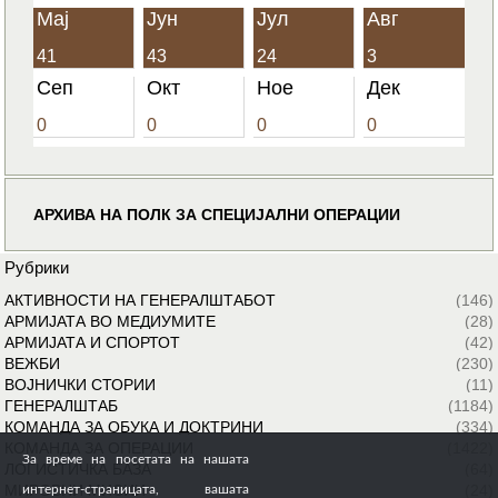
Мај
Јун
Јул
Авг
41
43
24
3
Сеп
Окт
Ное
Дек
0
0
0
0
АРХИВА НА ПОЛК ЗА СПЕЦИЈАЛНИ ОПЕРАЦИИ
Рубрики
АКТИВНОСТИ НА ГЕНЕРАЛШТАБОТ
(146)
АРМИЈАТА ВО МЕДИУМИТЕ
(28)
АРМИЈАТА И СПОРТОТ
(42)
ВЕЖБИ
(230)
ВОЈНИЧКИ СТОРИИ
(11)
ГЕНЕРАЛШТАБ
(1184)
КОМАНДА ЗА ОБУКА И ДОКТРИНИ
(334)
КОМАНДА ЗА ОПЕРАЦИИ
(1422)
За време на посетата на нашата
ЛОГИСТИЧКА БАЗА
(64)
МИРОВНИ МИСИИ
(24)
интернет-страницата, вашата