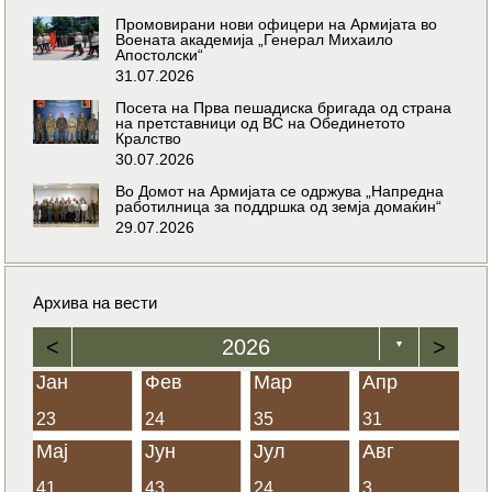
Промовирани нови офицери на Армијата во
Воената академија „Генерал Михаило
Апостолски“
31.07.2026
Посета на Прва пешадиска бригада од страна
на претставници од ВС на Обединетото
Кралство
30.07.2026
Во Домот на Армијата се одржува „Напредна
работилница за поддршка од земја домаќин“
29.07.2026
Архива на вести
<
2026
>
▼
Јан
Фев
Мар
Апр
23
24
35
31
Мај
Јун
Јул
Авг
41
43
24
3