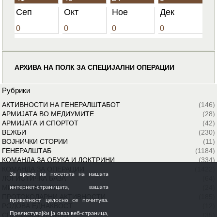
Сеп
Окт
Ное
Дек
0
0
0
0
АРХИВА НА ПОЛК ЗА СПЕЦИЈАЛНИ ОПЕРАЦИИ
Рубрики
АКТИВНОСТИ НА ГЕНЕРАЛШТАБОТ
(146)
АРМИЈАТА ВО МЕДИУМИТЕ
(28)
АРМИЈАТА И СПОРТОТ
(42)
ВЕЖБИ
(230)
ВОЈНИЧКИ СТОРИИ
(11)
ГЕНЕРАЛШТАБ
(1184)
КОМАНДА ЗА ОБУКА И ДОКТРИНИ
(334)
КОМАНДА ЗА ОПЕРАЦИИ
(1422)
За време на посетата на нашата
ЛОГИСТИЧКА БАЗА
(64)
МИРОВНИ МИСИИ
(24)
интернет-страницата, вашата
ПРОТОКОЛАРНИ АКТИВНОСТИ
(185)
приватност целосно се почитува.
РОДОВА ЕДНАКВОСТ
(12)
Прелистувајќи ја оваа веб-страница,
СПЕЦИЈАЛНИ СИЛИ
(35)