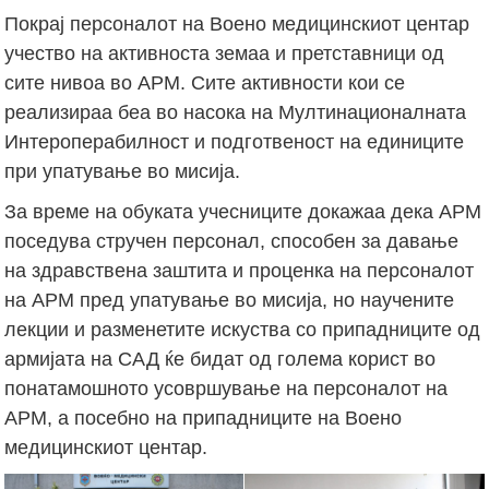
Покрај персоналот на Воено медицинскиот центар
учество на активноста земаа и претставници од
сите нивоа во АРМ. Сите активности кои се
реализираа беа во насока на Мултинационалната
Интероперабилност и подготвеност на единиците
при упатување во мисија.
За време на обуката учесниците докажаа дека АРМ
поседува стручен персонал, способен за давање
на здравствена заштита и проценка на персоналот
на АРМ пред упатување во мисија, но научените
лекции и разменетите искуства со припадниците од
армијата на САД ќе бидат од голема корист во
понатамошното усовршување на персоналот на
АРМ, а посебно на припадниците на Воено
медицинскиот центар.