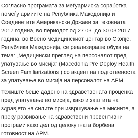
Согласно програмата за меѓуармиска соработка
помеѓу армиите на Република Македонија и
Соединетите Американски Држави за тековната
2017 година, во периодот од 27.03. до 30.03.2017
година, во Воено медицинскиот центар во Скопје,
Република Македонија, се реализираше обука на
тема: „Медицински преглед на персоналот пред
упатување во мисија“ (Macedonia Pre Deploy Health
Screen Familiarizations ) со акцент на подготвеноста
за упатување во мисија на персоналот на АРМ.
Тежиште беше дадено на здравствената проценка
пред упатување во мисија, како и заштита на
здравјето на силите при извршување на мисиите, а
преку развивање на здравствени превентивни
програми како дел од целокупната борбена
готовност на АРМ.