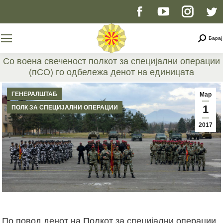
Facebook
YouTube
Instag
T
page
page
page
p
Searc
Барај
opens
opens
opens
o
Со воена свеченост полкот за специјални операции
(пСО) го одбележа денот на единицата
in
in
in
i
You are here:
ГЕНЕРАЛШТАБ
Мар
new
new
new
n
1
ПОЛК ЗА СПЕЦИЈАЛНИ ОПЕРАЦИИ
2017
window
window
windo
w
По повод денот на Полкот за специјални операции