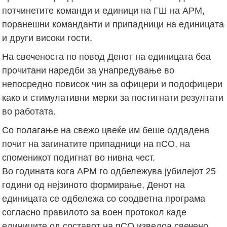
потчинетите команди и единици на ГШ на АРМ,
поранешни команданти и припадници на единицата
и други високи гости.
На свеченоста по повод Денот на единицата беа
прочитани наредби за унапредување во
непосредно повисок чин за офицери и подофицери
како и стимулативни мерки за постигнати резултати
во работата.
Со полагање на свежо цвеќе им беше оддадена
почит на загинатите припадници на пСО, на
споменикот подигнат во нивна чест.
Во годината кога АРМ го одбележува јубилејот 25
години од нејзиното формирање, Денот на
единицата се одбележа со соодветна програма
согласно правилото за воен протокол каде
единиците од составот на пСО изведоа свечено