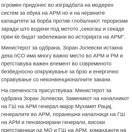
огромен придонес во изградбата на модерен
систем за обука на АРМ но и на нејзините
капацитети за борба против глобалниот тероризам
заради што водени под мотото „секогаш и секаде
први ќе бидат забележани во историјата на АРМ“.
Министерот за одбрана, Зоран Јолевски истакна
дека пСО има многу важно место во АРМ и РМ и
претставува важен елемент во современото
безбедносно опкружување за брзо и енергично
справување со неконвенционалните закани.
На свеченоста присуствуваа: Министерот за
одбрана Зоран Јолевски, Заменикот на началникот
на ГШ на АРМ генерал-мајор Мухамет Рацај,
генералите во АРМ, поранешни началници на ГШ
на АРМ и пензионирани генерали, високи
претставници од МО и ГШ на АРМ, команданти на