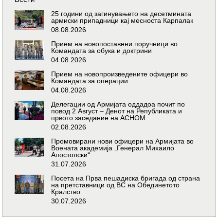
25 години од загинувањето на десетмината
армиски припадници кај месноста Карпалак
08.08.2026
Прием на новопоставени поручници во
Командата за обука и доктрини
04.08.2026
Прием на новопроизведените офицери во
Командата за операции
04.08.2026
Делегации од Армијата оддадоа почит по
повод 2 Август – Денот на Републиката и
првото заседание на АСНОМ
02.08.2026
Промовирани нови офицери на Армијата во
Воената академија „Генерал Михаило
Апостолски“
31.07.2026
Посета на Прва пешадиска бригада од страна
на претставници од ВС на Обединетото
Кралство
30.07.2026