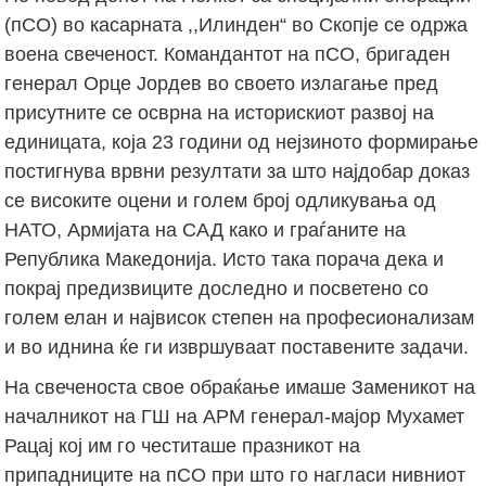
(пСО) во касарната ,,Илинден“ во Скопје се одржа
воена свеченост. Командантот на пСО, бригаден
генерал Орце Јордев во своето излагање пред
присутните се осврна на историскиот развој на
единицата, која 23 години од нејзиното формирање
постигнува врвни резултати за што најдобар доказ
се високите оцени и голем број одликувања од
НАТО, Армијата на САД како и граѓаните на
Република Македонија. Исто така порача дека и
покрај предизвиците доследно и посветено со
голем елан и највисок степен на професионализам
и во иднина ќе ги извршуваат поставените задачи.
На свеченоста свое обраќање имаше Заменикот на
началникот на ГШ на АРМ генерал-мајор Мухамет
Рацај кој им го честиташе празникот на
припадниците на пСО при што го нагласи нивниот