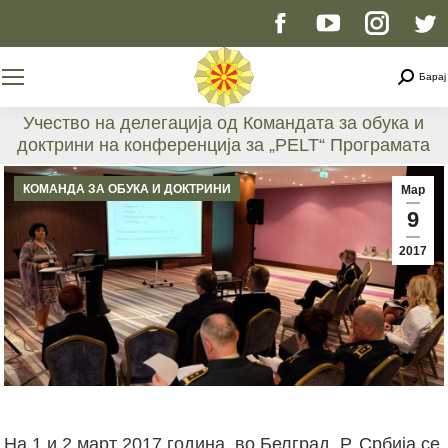
Facebook
YouTube
Instag
T
page
page
page
p
Searc
Барај
opens
opens
opens
o
Учество на делегација од Командата за обука и
доктрини на конференција за „PELT“ Програмата
in
in
in
i
You are here:
КОМАНДА ЗА ОБУКА И ДОКТРИНИ
Мар
new
new
new
n
9
2017
window
window
windo
w
На 1 и 2 март 2017 година, во Белград, Р. Србија се