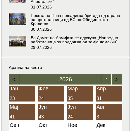
Апостолски“
31.07.2026
Посета на Прва пешадиска бригада од страна
на претставници од ВС на Обединетото
Кралство
30.07.2026
Во Домот на Армијата се одржува „Напредна
работилница за поддршка од земја домаќин“
29.07.2026
Архива на вести
<
2026
>
▼
Јан
Фев
Мар
Апр
23
24
35
31
Мај
Јун
Јул
Авг
41
43
24
3
Сеп
Окт
Ное
Дек