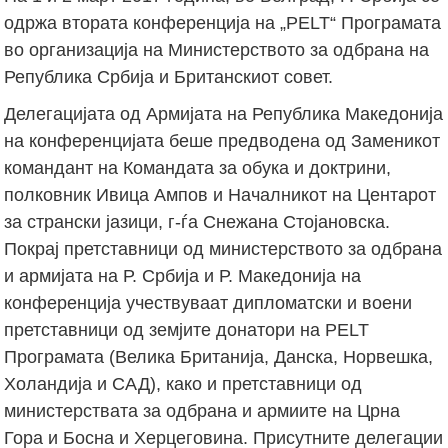
одржа втората конференција на „PELT“ Програмата
во организација на Министерството за одбрана на
Република Србија и Британскиот совет.
Делегацијата од Армијата на Република Македонија
на конференцијата беше предводена од Заменикот
командант на Командата за обука и доктрини,
полковник Ивица Ампов и Началникот на Центарот
за странски јазици, г-ѓа Снежана Стојановска.
Покрај претставници од министерството за одбрана
и армијата на Р. Србија и Р. Македонија на
конференција учествуваат дипломатски и воени
претставници од земјите донатори на PELT
Програмата (Велика Британија, Данска, Норвешка,
Холандија и САД), како и претставници од
министерствата за одбрана и армиите на Црна
Гора и Босна и Херцеговина. Присутните делегации