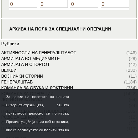
0
0
0
0
АРХИВА НА ПОЛК ЗА СПЕЦИЈАЛНИ ОПЕРАЦИИ
Рубрики
АКТИВНОСТИ НА ГЕНЕРАЛШТАБОТ
(146)
АРМИЈАТА ВО МЕДИУМИТЕ
(28)
АРМИЈАТА И СПОРТОТ
(42)
ВЕЖБИ
(230)
ВОЈНИЧКИ СТОРИИ
(11)
ГЕНЕРАЛШТАБ
(1184)
КОМАНДА ЗА ОБУКА И ДОКТРИНИ
(334)
КОМАНДА ЗА ОПЕРАЦИИ
(1422)
За време на посетата на нашата
ЛОГИСТИЧКА БАЗА
(64)
МИРОВНИ МИСИИ
(24)
интернет-страницата, вашата
ПРОТОКОЛАРНИ АКТИВНОСТИ
(185)
приватност целосно се почитува.
РОДОВА ЕДНАКВОСТ
(12)
Прелистувајќи ја оваа веб-страница,
СПЕЦИЈАЛНИ СИЛИ
(35)
ЦИВИЛНО ВОЕНА СОРАБОТКА
(113)
вие се согласувате со политиката на