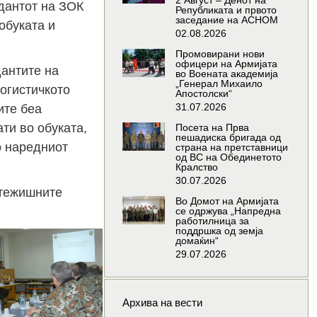
2 Август – Денот на
дантот на ЗОК
Републиката и првото
заседание на АСНОМ
обуката и
02.08.2026
Промовирани нови
офицери на Армијата
антите на
во Воената академија
„Генерал Михаило
логистичкото
Апостолски“
31.07.2026
ите беа
ти во обуката,
Посета на Прва
пешадиска бригада од
о наредниот
страна на претставници
од ВС на Обединетото
Кралство
30.07.2026
 тежишните
Во Домот на Армијата
се одржува „Напредна
работилница за
поддршка од земја
домаќин“
29.07.2026
Архива на вести