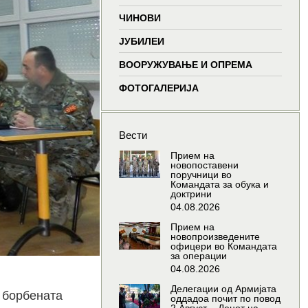
window
window
window
window
ЧИНОВИ
ЈУБИЛЕИ
ВООРУЖУВАЊЕ И ОПРЕМА
ФОТОГАЛЕРИЈА
Вести
Прием на
новопоставени
поручници во
Командата за обука и
доктрини
04.08.2026
Прием на
новопроизведените
офицери во Командата
за операции
04.08.2026
Делегации од Армијата
 борбената
оддадоа почит по повод