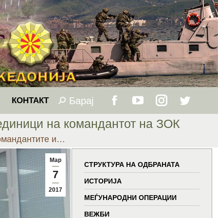
Барај
Search:
КОНТАКТ
Facebook
YouTube
Instagram
Twitter
единици на командантот на ЗОК
page
page
page
page
омандантите и…
opens
opens
opens
opens
Мар
СТРУКТУРА НА ОДБРАНАТА
7
in
in
in
in
ИСТОРИЈА
2017
МЕЃУНАРОДНИ ОПЕРАЦИИ
new
new
new
new
ВЕЖБИ