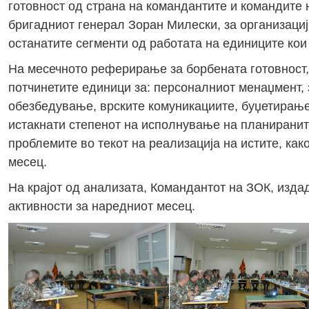
готовност од страна на командантите и командите
бригадниот генерал Зоран Милески, за организациј
останатите сегменти од работата на единиците кои
На месечното реферирање за борбената готовност,
потчинетите единици за: персоналниот менаџмент, 
обезбедување, врските комуникациите, буџетирање
истакнати степенот на исполнување на планираните
проблемите во текот на реализација на истите, ка
месец.
На крајот од анализата, Командантот на ЗОК, изда
активности за наредниот месец.