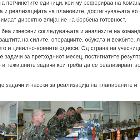
 на потчинетите единици, кои му реферираа на Коман
а и реализацијата на плановите, достигнувањата во 
 имаат директно влијание на борбена готовност.
 беа изнесени согледувањата и анализите на команд
заштита на силите, операциите, обуката и вежбите, 
то и цивилно-воените односи. Од страна на учесниц
 задачи за претходниот месец, постигнатите резулта
ко и тежишните задачи кои треба да се реализираат в
де задачи и насоки за реализација на планираните и