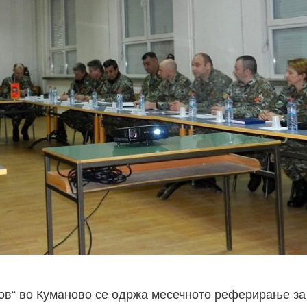
ков“ во Куманово се одржа месечното реферирање за