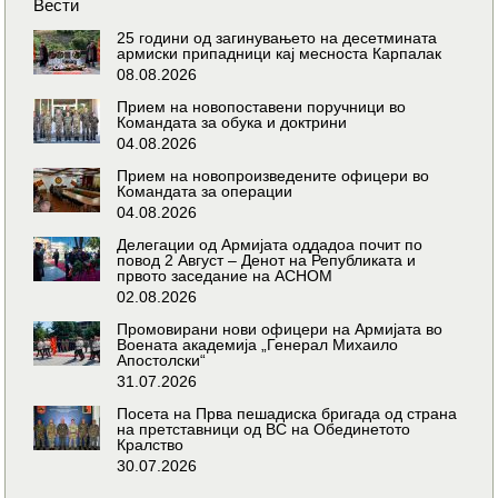
Вести
25 години од загинувањето на десетмината
армиски припадници кај месноста Карпалак
08.08.2026
Прием на новопоставени поручници во
Командата за обука и доктрини
04.08.2026
Прием на новопроизведените офицери во
Командата за операции
04.08.2026
Делегации од Армијата оддадоа почит по
повод 2 Август – Денот на Републиката и
првото заседание на АСНОМ
02.08.2026
Промовирани нови офицери на Армијата во
Воената академија „Генерал Михаило
Апостолски“
31.07.2026
Посета на Прва пешадиска бригада од страна
на претставници од ВС на Обединетото
Кралство
30.07.2026