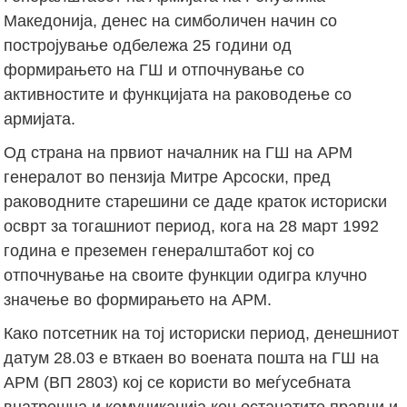
Македонија, денес на симболичен начин со
постројување одбележа 25 години од
формирањето на ГШ и отпочнување со
активностите и функцијата на раководење со
армијата.
Од страна на првиот началник на ГШ на АРМ
генералот во пензија Митре Арсоски, пред
раководните старешини се даде краток историски
осврт за тогашниот период, кога на 28 март 1992
година е преземен генералштабот кој со
отпочнување на своите функции одигра клучно
значење во формирањето на АРМ.
Како потсетник на тој историски период, денешниот
датум 28.03 е вткаен во воената пошта на ГШ на
АРМ (ВП 2803) кој се користи во меѓусебната
внатрешна и комуникација кон останатите правни и