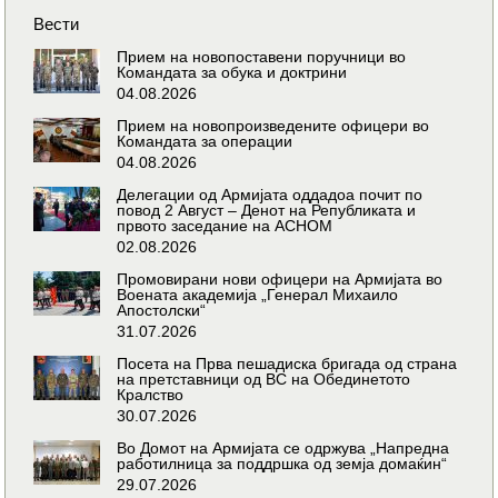
Вести
Прием на новопоставени поручници во
Командата за обука и доктрини
04.08.2026
Прием на новопроизведените офицери во
Командата за операции
04.08.2026
Делегации од Армијата оддадоа почит по
повод 2 Август – Денот на Републиката и
првото заседание на АСНОМ
02.08.2026
Промовирани нови офицери на Армијата во
Воената академија „Генерал Михаило
Апостолски“
31.07.2026
Посета на Прва пешадиска бригада од страна
на претставници од ВС на Обединетото
Кралство
30.07.2026
Во Домот на Армијата се одржува „Напредна
работилница за поддршка од земја домаќин“
29.07.2026