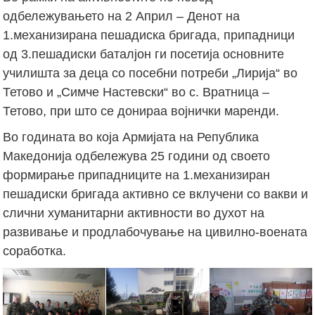
одбележувањето на 2 Април – Денот на
1.механизирана пешадиска бригада, припадници
од 3.пешадиски баталјон ги посетија основните
училишта за деца со посебни потреби „Лирија“ во
Тетово и „Симче Настевски“ во с. Вратница –
Тетово, при што се донираа војнички маренди.
Во годината во која Армијата на Република
Македонија одбележува 25 години од своето
формирање припадниците на 1.механизиран
пешадиски бригада активно се вклучени со вакви и
слични хуманитарни активности во духот на
развивање и продлабочување на цивилно-воената
соработка.