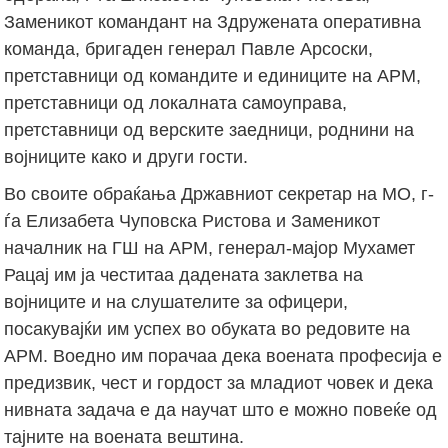
Заменикот командант на Здружената оперативна
команда, бригаден генерал Павле Арсоски,
претставници од командите и единиците на АРМ,
претставници од локалната самоуправа,
претставници од верските заедници, роднини на
војниците како и други гости.
Во своите обраќања Државниот секретар на МО, г-
ѓа Елизабета Чуповска Ристова и Заменикот
началник на ГШ на АРМ, генерал-мајор Мухамет
Рацај им ја честитаа дадената заклетва на
војниците и на слушателите за офицери,
посакувајќи им успех во обуката во редовите на
АРМ. Воедно им порачаа дека воената професија е
предизвик, чест и гордост за младиот човек и дека
нивната задача е да научат што е можно повеќе од
тајните на воената вештина.