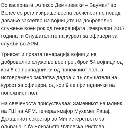
Во касарната „Алексо Демниевски – Бауман” во
Велес се реализираше воена свеченост по повод
давање заклетва на војниците на доброволно
служење воен рок од генерацијата „Февруари 2017
година“ и Слушателите на курсот за офицери за
служби во АРМ.
Триесет и првата генерација војници на
доброволно служење воен рок брои 54 војници од
кои 6 се припаднички од понежниот пол, а
истовремено заклетва дадоа и 18 слушатели на
курсот за офицери, од кои 9 се припаднички на
понежниот пол.
На свеченоста присуствуваа: Заменикот началник
на ГШ на АРМ, генерал-мајор Мухамет Рацај,
Државниот секретар во Министерството за
одбрана, г-ѓа Елизабета Чуповска Ристова,