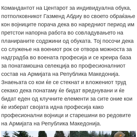
Командантот на Центарот за индивидуална обука,
потполковникот Газменд Абдиу во своето обраќање
кон војниците порача дека во наредниот период им
претстои напорна работа во совладувањето на
планираните содржини од обуката. Тој посочи дека
со служење на воениот рок се отвора можноста за
надградба во воената професија и се креира база
за понатамошна селекција во професионалниот
состав на Армијата на Република Македонија.
Знаењата со кои ќе се стекнат и вложениот труд
секако дека понатаму ќе бидат вреднувани и ќе
бидат еден од клучните елементи за сите оние кои
ќе изберат својата идна професија како
професионални војници и старешини во редовите
на Армијата на Република Македонија.