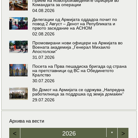
Прием на новопроизведените офицери во
Командата за операции
04.08.2026
Делегации од Армијата оддадоа почит по
повод 2 Август – Денот на Републиката и
првото заседание на АСНОМ
02.08.2026
Промовирани нови офицери на Армијата во
Воената академија „Генерал Михаило
Апостолски“
31.07.2026
Посета на Прва пешадиска бригада од страна
на претставници од ВС на Обединетото
Кралство
30.07.2026
Во Домот на Армијата се одржува „Напредна
работилница за поддршка од земја домаќин“
29.07.2026
Архива на вести
<
2026
>
▼