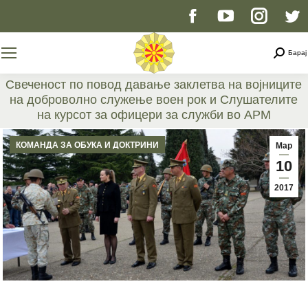
Facebook
YouTube
Instag
T
page
page
page
p
Searc
Барај
opens
opens
opens
o
Свеченост по повод давање заклетва на војниците
на доброволно служење воен рок и Слушателите
in
in
in
i
на курсот за офицери за служби во АРМ
You are here:
new
new
new
n
КОМАНДА ЗА ОБУКА И ДОКТРИНИ
Мар
10
window
window
windo
w
2017