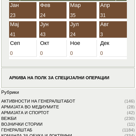
Јан
Фев
Мар
Апр
23
24
35
31
Мај
Јун
Јул
Авг
41
43
24
3
Сеп
Окт
Ное
Дек
0
0
0
0
АРХИВА НА ПОЛК ЗА СПЕЦИЈАЛНИ ОПЕРАЦИИ
Рубрики
АКТИВНОСТИ НА ГЕНЕРАЛШТАБОТ
(146)
АРМИЈАТА ВО МЕДИУМИТЕ
(28)
АРМИЈАТА И СПОРТОТ
(42)
ВЕЖБИ
(230)
ВОЈНИЧКИ СТОРИИ
(11)
ГЕНЕРАЛШТАБ
(1184)
КОМАНДА ЗА ОБУКА И ДОКТРИНИ
(334)