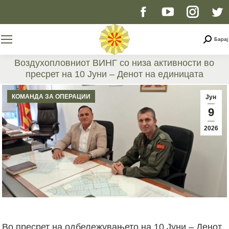
Facebook
YouTube
Instag
T
page
page
page
p
Searc
Барај
opens
opens
opens
o
Воздухопловниот ВИНГ со низа активности во
пресрет на 10 Јуни – Денот на единицата
in
in
in
i
You are here:
КОМАНДА ЗА ОПЕРАЦИИ
Јун
new
new
new
n
9
2026
window
window
windo
w
Во пресрет на одбележувањето на 10 Јуни – Денот