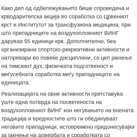
Како дел од одбележувањето беше спроведена и
крводарителска акција во соработка со Црвениот
крст и Институтот за трансфузиона медицина, при
што припадниците на воздухопловниот ВИНГ
даруваа 55 единици крв. Дополнително, беа
организирани спортско-рекреативни активности и
натпревари во повеќе дисциплини, со цел јакнење
на тимскиот дух, физичката подготвеност и
меѓусебната соработка меѓу припадниците на
единицата.
Реализацијата на овие активности претставува
уште една потврда на посветеноста на
воздухопловниот ВИНГ кон негувањето на воената
традиција и вредностите што ги обединуваат
неговите припадници, истовремено придонесувајќи
за јакнење на довербата и соработката со