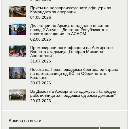
Прием на новопроизведените офицери во
Командата за операции
04.08.2026
Делегации од Армијата оддадоа почит по
повод 2 Август – Денот на Републиката и
првото заседание на АСНОМ
02.08.2026
Промовирани нови офицери на Армијата во
Воената академија „Генерал Михаило
Апостолски“
31.07.2026
Посета на Прва пешадиска бригада од страна
на претставници од ВС на Обединетото
Кралство
30.07.2026
Во Домот на Армијата се одржува „Напредна
работилница за поддршка од земја домаќин“
29.07.2026
Архива на вести