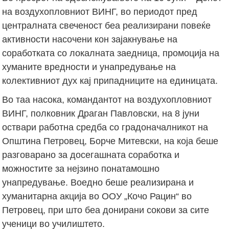
на воздухопловниот ВИНГ, во периодот пред
централната свеченост беа реализирани повеќе
активности насочени кон зајакнување на
соработката со локалната заедница, промоција на
хуманите вредности и унапредување на
колективниот дух кај припадниците на единицата.
Во таа насока, командантот на воздухопловниот
ВИНГ, полковник Драган Павловски, на 8 јуни
оствари работна средба со градоначалникот на
Општина Петровец, Борче Митевски, на која беше
разговарано за досегашната соработка и
можностите за нејзино понатамошно
унапредување. Воедно беше реализирана и
хуманитарна акција во ООУ „Кочо Рацин“ во
Петровец, при што беа донирани сокови за сите
ученици во училиштето.