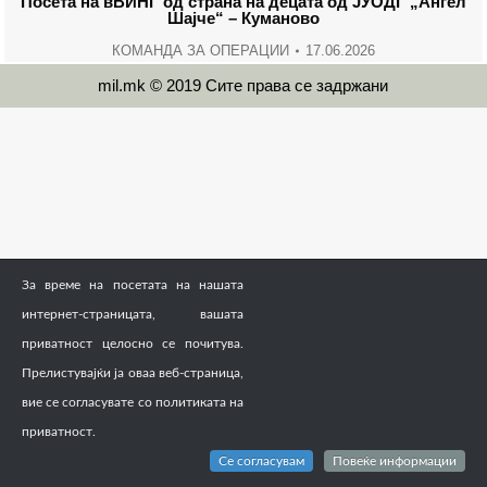
Посета на вВИНГ од страна на децата од ЈУОДГ „Aнгел
Шајче“ – Куманово
КОМАНДА ЗА ОПЕРАЦИИ
17.06.2026
mil.mk © 2019 Сите права се задржани
За време на посетата на нашата
интернет-страницата, вашата
приватност целосно се почитува.
Прелистувајќи ја оваа веб-страница,
вие се согласувате со политиката на
приватност.
Се согласувам
Повеќе информации